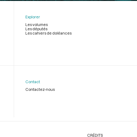
Explorer
Les volumes
Les députés
Les cahiers de doléances
Contact
Contactez-nous
CRÉDITS