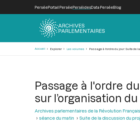
Persée
Portail Persée
Perséides
Data Persée
Blog
ARCHIVES
PARLEMENTAIRES
Fil
Accueil
Explorer
Les volumes
Passage à l'ordre du jour: Suite de l
d'Ariane
Passage à l'ordre du
sur l’organisation du
Archives parlementaires de la Révolution Françai
séance du matin
Suite de la discussion du pro