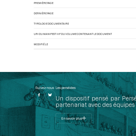
PREMIÈRE PAGE
DERNIÈRE PAGE
TYPOLOGIE DOCUMENTAIRE
URI DU MANIFEST IIIF DU VOLUME CONTENANT LE DOCUMENT
MODIFIÉ LE
Suivez-nous
Les perséides
Un dispositif pensé par Pers
partenariat avec des équipes 
En savoir plus