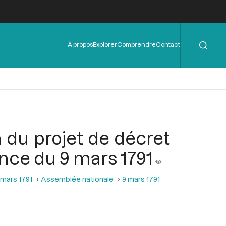
Rechercher
Menu
À propos
Explorer
Comprendre
Contact
de
l'en-
tête
n du projet de décret
éance du 9 mars 1791
 mars 1791
Assemblée nationale
9 mars 1791