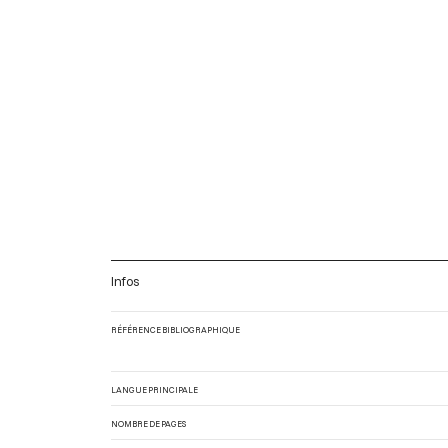
Infos
RÉFÉRENCE BIBLIOGRAPHIQUE
LANGUE PRINCIPALE
NOMBRE DE PAGES