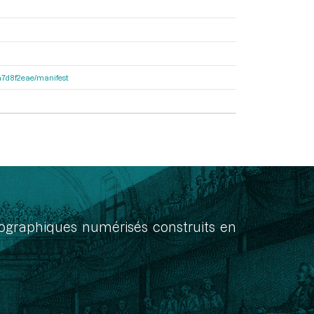
8a7d8f2eae/manifest
onographiques numérisés construits en