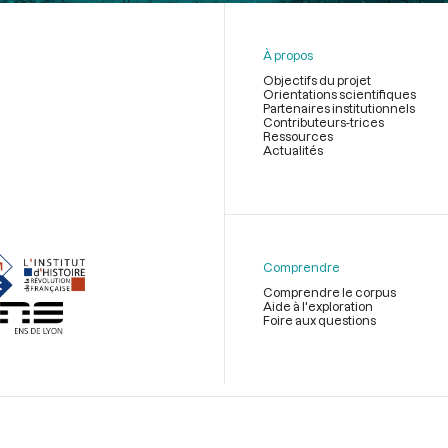
À propos
Objectifs du projet
Orientations scientifiques
Partenaires institutionnels
Contributeurs-trices
Ressources
Actualités
Menu
du
pied
de
Comprendre
page
Comprendre le corpus
Aide à l'exploration
Foire aux questions