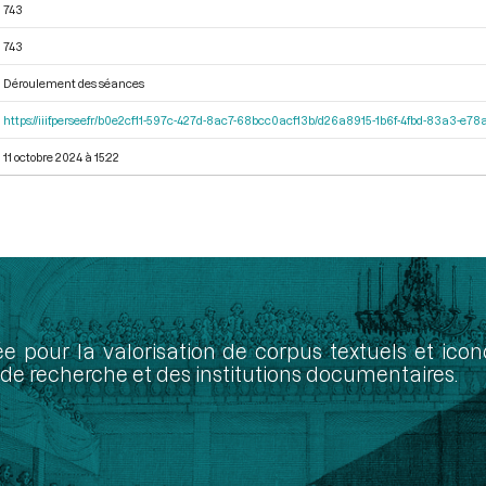
743
743
Déroulement des séances
https://iiif.persee.fr/b0e2cf11-597c-427d-8ac7-68bcc0acf13b/d26a8915-1b6f-4fbd-83a3-e7
11 octobre 2024 à 15:22
ée pour la valorisation de corpus textuels et ic
de recherche et des institutions documentaires.