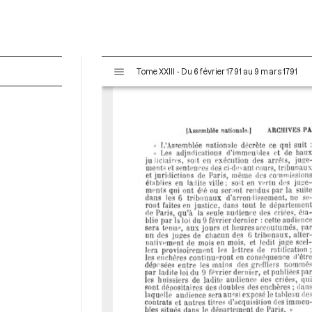
V
Tome XXIII - Du 6 février 1791 au 9 mars 1791
i
s
u
a
l
i
s
e
u
r
M
i
r
a
d
o