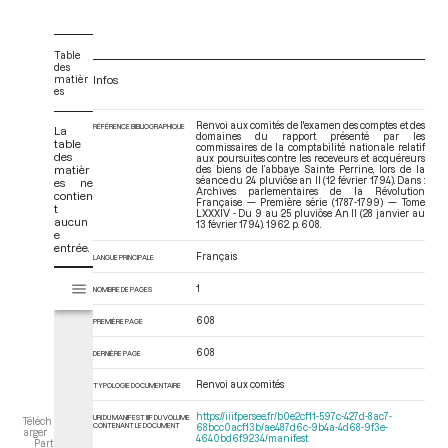
Table
des
matièr
Infos
es
Renvoi aux comités de l'examen des comptes et des
RÉFÉRENCE BIBLIOGRAPHIQUE
La
domaines du rapport présenté par les
table
commissaires de la comptabilité nationale relatif
des
aux poursuites contre les receveurs et acquéreurs
matièr
des biens de l’abbaye Sainte Perrine, lors de la
séance du 24 pluviôse an II (12 février 1794). Dans :
es ne
Archives parlementaires de la Révolution
contien
Française — Première série (1787-1799) — Tome
t
LXXXIV - Du 9 au 25 pluviôse An II (28 janvier au
aucun
13 février 1794)
. 1962. p. 608.
e
entrée.
Français
LANGUE PRINCIPALE
V
Tome LXXXIV - Du 9 au 25 pluviôse An II (28 janvier au 13 février 1794)
1
NOMBRE DE PAGES
i
s
608
PREMIÈRE PAGE
u
a
608
DERNIÈRE PAGE
l
Renvoi aux comités
i
TYPOLOGIE DOCUMENTAIRE
s
https://iiif.persee.fr/b0e2cf11-597c-427d-8ac7-
URI DU MANIFEST IIIF DU VOLUME
Téléch
e
CONTENANT LE DOCUMENT
68bcc0acf13b/ae487d6c-9b4a-4d68-9f3e-
arger
4640bd6f9234/manifest
Part
u