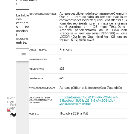
s
Adresse des citoyens de la commune de Clermont-
RÉFÉRENCE BIBLIOGRAPHIQUE
La table
Oise, qui jurent de faire un rempart avec leurs
des
corps contre des scélérats qui veulent attenter aux
matière
jours des représentants, en annexe de la séance
s ne
du 6 germinal an II (26 mars 1794). Dans :
Archives parlementaires de la Révolution
contien
Française — Première série (1787-1799) — Tome
t
LXXXVII - Du 1er au 12 germinal An II (21 mars au
aucune
1er avril 1794)
. 1968. p. 423.
entrée.
Français
V
LANGUE PRINCIPALE
Tome LXXXVII - Du 1er au 12 germinal An II (21 mars au 1er avril 1794)
i
1
NOMBRE DE PAGES
s
u
423
PREMIÈRE PAGE
a
l
423
DERNIÈRE PAGE
i
Adresse, pétition et lettre envoyée à l’Assemblée
TYPOLOGIE DOCUMENTAIRE
s
e
https://iiif.persee.fr/b0e2cf11-597c-427d-8ac7-
URI DU MANIFEST IIIF DU
Téléch
VOLUME CONTENANT LE
68bcc0acf13b/31eb2316-21c4-4506-b3cf-
u
arger
DOCUMENT
4eba41baccfe/manifest
Part
r
age
r
M
11 octobre 2024 à 17:48
MODIFIÉ LE
i
r
a