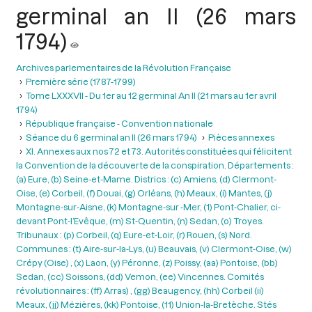
germinal an II (26 mars
1794)
Archives parlementaires de la Révolution Française
Première série (1787-1799)
Tome LXXXVII - Du 1er au 12 germinal An II (21 mars au 1er avril
1794)
République française - Convention nationale
Séance du 6 germinal an II (26 mars 1794)
Pièces annexes
XI. Annexes aux nos 72 et 73. Autorités constituées qui félicitent
la Convention de la découverte de la conspiration. Départements :
(a) Eure, (b) Seine-et-Mame. Districs : (c) Amiens, (d) Clermont-
Oise, (e) Corbeil, (f) Douai, (g) Orléans, (h) Meaux, (i) Mantes, (j)
Montagne-sur-Aisne, (k) Montagne-sur -Mer, (1) Pont-Chalier, ci-
devant Pont-l’Evêque, (m) St-Quentin, (n) Sedan, (o) Troyes.
Tribunaux : (p) Corbeil, (q) Eure-et-Loir, (r) Rouen, (s) Nord.
Communes : (t) Aire-sur-la-Lys, (u) Beauvais, (v) Clermont-Oise, (w)
Crépy (Oise) , (x) Laon, (y) Péronne, (z) Poissy, (aa) Pontoise, (bb)
Sedan, (cc) Soissons, (dd) Vemon, (ee) Vincennes. Comités
révolutionnaires : (ff) Arras) , (gg) Beaugency, (hh) Corbeil (ii)
Meaux, (jj) Mézières, (kk) Pontoise, (11) Union-la-Bretèche. Stés