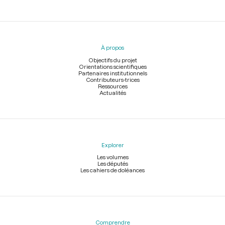
Menu
du
pied
À propos
de
page
Objectifs du projet
Orientations scientifiques
Partenaires institutionnels
Contributeurs-trices
Ressources
Actualités
Explorer
Les volumes
Les députés
Les cahiers de doléances
Comprendre