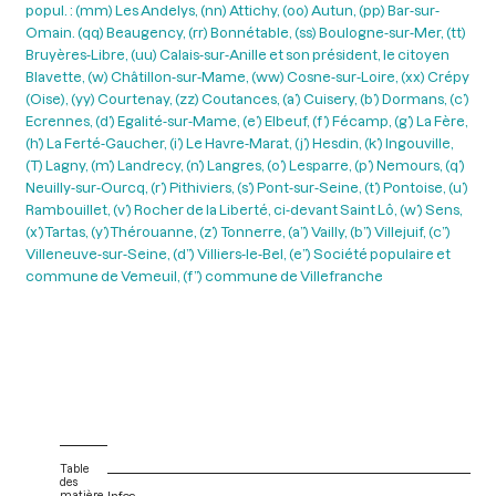
popul. : (mm) Les Andelys, (nn) Attichy, (oo) Autun, (pp) Bar-sur-
Omain. (qq) Beaugency, (rr) Bonnétable, (ss) Boulogne-sur-Mer, (tt)
Bruyères-Libre, (uu) Calais-sur-Anille et son président, le citoyen
Blavette, (w) Châtillon-sur-Mame, (ww) Cosne-sur-Loire, (xx) Crépy
(Oise), (yy) Courtenay, (zz) Coutances, (a’) Cuisery, (b’) Dormans, (c’)
Ecrennes, (d’) Egalité-sur-Mame, (e’) Elbeuf, (f’) Fécamp, (g’) La Fère,
(h’) La Ferté-Gaucher, (i’) Le Havre-Marat, (j’) Hesdin, (k’) Ingouville,
(T) Lagny, (m’) Landrecy, (n’) Langres, (o’) Lesparre, (p’) Nemours, (q’)
Neuilly-sur-Ourcq, (r’) Pithiviers, (s’) Pont-sur-Seine, (t’) Pontoise, (u’)
Rambouillet, (v’) Rocher de la Liberté, ci-devant Saint Lô, (w’) Sens,
(x’)Tartas, (y’)Thérouanne, (z’) Tonnerre, (a”) Vailly, (b”) Villejuif, (c”)
Villeneuve-sur-Seine, (d”) Villiers-le-Bel, (e”) Société populaire et
commune de Vemeuil, (f”) commune de Villefranche
Table
des
matière
Infos