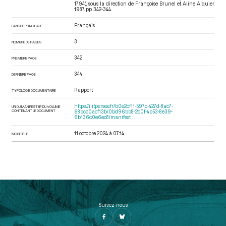
1794)
, sous la direction de Françoise Brunel et Aline Alquier.
1987. pp. 342-344.
Français
LANGUE PRINCIPALE
3
NOMBRE DE PAGES
342
PREMIÈRE PAGE
344
DERNIÈRE PAGE
Rapport
TYPOLOGIE DOCUMENTAIRE
https://iiif.persee.fr/b0e2cf11-597c-427d-8ac7-
URI DU MANIFEST IIIF DU VOLUME
CONTENANT LE DOCUMENT
68bcc0acf13b/0bd96bb8-2c0f-4b53-8e39-
6b136c0e6ec8/manifest
11 octobre 2024 à 07:14
MODIFIÉ LE
Suivez-nous