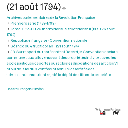
(21 août 1794)
Archives parlementaires de la Révolution Française
Première série (1787-1799)
Tome XCV - Du 26 thermidor au 9 fructidor an II (13 au 26 août
1794)
République française - Convention nationale
Séance du 4 fructidor an II (21 août 1794)
38. Sur rapport du représentant Bezard, la Convention déclare
communes aux citoyens ayant des propriétés indivises avec les
ecclésiastiques déportés ou reclus les dispositions des articles VII
et VIII de la loi du 9 ventôse et annule les arrêtés des
administrations qui ont rejeté le dépôt des titres de propriété
Bézard François-Siméon
Télécharger
Partager