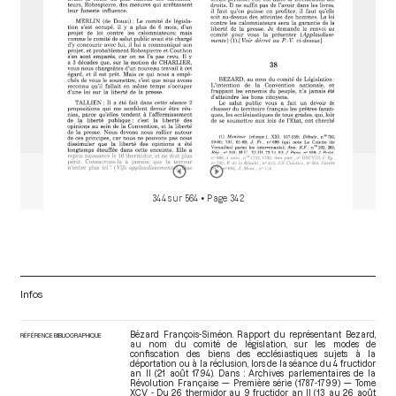
344 sur 564
• Page 342
Infos
Bézard François-Siméon. Rapport du représentant Bezard,
RÉFÉRENCE BIBLIOGRAPHIQUE
au nom du comité de législation, sur les modes de
confiscation des biens des ecclésiastiques sujets à la
déportation ou à la réclusion, lors de la séance du 4 fructidor
an II (21 août 1794). Dans : Archives parlementaires de la
Révolution Française — Première série (1787-1799) — Tome
XCV - Du 26 thermidor au 9 fructidor an II (13 au 26 août