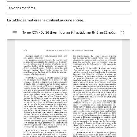
Table des matières
La table des matières ne contient aucune entrée.
V
Tome XCV - Du 26 thermidor au 9 fructidor an II (13 au 26 août 1794)
i
s
u
a
l
i
s
e
u
r
M
i
r
a
d
o
r