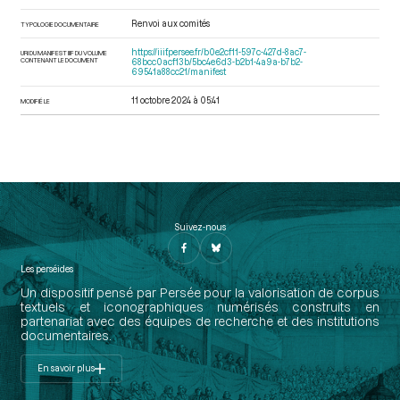
Renvoi aux comités
TYPOLOGIE DOCUMENTAIRE
https://iiif.persee.fr/b0e2cf11-597c-427d-8ac7-
URI DU MANIFEST IIIF DU VOLUME
CONTENANT LE DOCUMENT
68bcc0acf13b/5bc4e6d3-b2b1-4a9a-b7b2-
69541a88cc21/manifest
11 octobre 2024 à 05:41
MODIFIÉ LE
Suivez-nous
Les perséides
Un dispositif pensé par Persée pour la valorisation de corpus
textuels et iconographiques numérisés construits en
partenariat avec des équipes de recherche et des institutions
documentaires.
En savoir plus