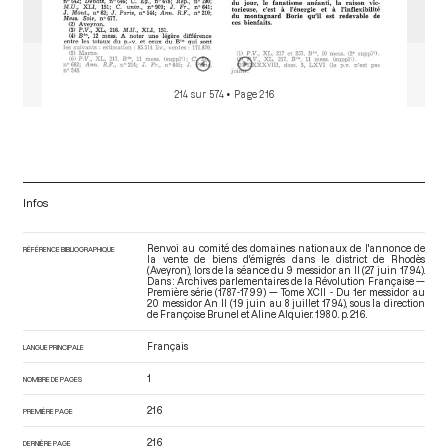
214 sur 574
• Page 216
Infos
Renvoi au comité des domaines nationaux de l'annonce de
RÉFÉRENCE BIBLIOGRAPHIQUE
la vente de biens d'émigrés dans le district de Rhodès
(Aveyron), lors de la séance du 9 messidor an II (27 juin 1794).
Dans : Archives parlementaires de la Révolution Française —
Première série (1787-1799) — Tome XCII - Du 1er messidor au
20 messidor An II (19 juin au 8 juillet 1794)
, sous la direction
de Françoise Brunel et Aline Alquier. 1980. p. 216.
Français
LANGUE PRINCIPALE
1
NOMBRE DE PAGES
216
PREMIÈRE PAGE
216
DERNIÈRE PAGE