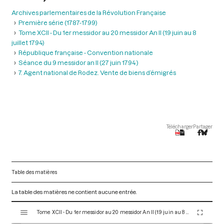
Archives parlementaires de la Révolution Française
Première série (1787-1799)
Tome XCII - Du 1er messidor au 20 messidor An II (19 juin au 8
juillet 1794)
République française - Convention nationale
Séance du 9 messidor an II (27 juin 1794 )
7. Agent national de Rodez. Vente de biens d’émigrés
Télécharger
Partager
Table des matières
La table des matières ne contient aucune entrée.
V
Tome XCII - Du 1er messidor au 20 messidor An II (19 juin au 8 juillet 1794)
i