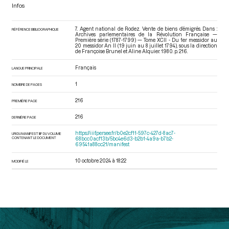
Infos
7. Agent national de Rodez. Vente de biens d’émigrés. Dans :
RÉFÉRENCE BIBLIOGRAPHIQUE
Archives parlementaires de la Révolution Française —
Première série (1787-1799) — Tome XCII - Du 1er messidor au
20 messidor An II (19 juin au 8 juillet 1794)
, sous la direction
de Françoise Brunel et Aline Alquier. 1980. p. 216.
Français
LANGUE PRINCIPALE
1
NOMBRE DE PAGES
216
PREMIÈRE PAGE
216
DERNIÈRE PAGE
https://iiif.persee.fr/b0e2cf11-597c-427d-8ac7-
URI DU MANIFEST IIIF DU VOLUME
CONTENANT LE DOCUMENT
68bcc0acf13b/5bc4e6d3-b2b1-4a9a-b7b2-
69541a88cc21/manifest
10 octobre 2024 à 18:22
MODIFIÉ LE