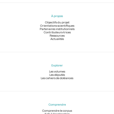
Menu
du
pied
À propos
de
page
Objectifs du projet
Orientations scientifiques
Partenaires institutionnels
Contributeurs-trices
Ressources
Actualités
Explorer
Les volumes
Les députés
Les cahiers de doléances
Comprendre
Comprendre le corpus
Aide à l'exploration