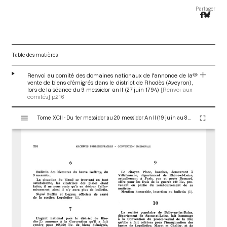
Partager
Table des matières
Renvoi au comité des domaines nationaux de l'annonce de la
vente de biens d'émigrés dans le district de Rhodès (Aveyron),
lors de la séance du 9 messidor an II (27 juin 1794)
[Renvoi aux
comités]
p.216
V
Tome XCII - Du 1er messidor au 20 messidor An II (19 juin au 8 juillet 1794)
i
s
u
a
l
i
s
e
u
r
M