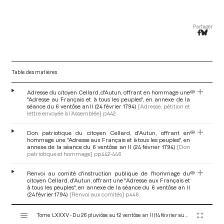
Partager
Table des matières
Adresse du citoyen Cellard, d'Autun, offrant en hommage une
"Adresse au Français et à tous les peuples", en annexe de la
séance du 6 ventôse an II (24 février 1794)
[Adresse, pétition et
lettre envoyée à l’Assemblée]
p.442
Don patriotique du citoyen Cellard, d'Autun, offrant en
hommage une "Adresse aux Français et à tous les peuples", en
annexe de la séance du 6 ventôse an II (24 février 1794)
[Don
patriotique et hommage]
pp.442-446
Renvoi au comité d'instruction publique de l'hommage du
citoyen Cellard, d'Autun, offrant une "Adresse aux Français et
à tous les peuples", en annexe de la séance du 6 ventôse an II
(24 février 1794)
[Renvoi aux comités]
p.446
V
Tome LXXXV - Du 26 pluviôse au 12 ventôse an II (14 février au 2 mars 1794)
i