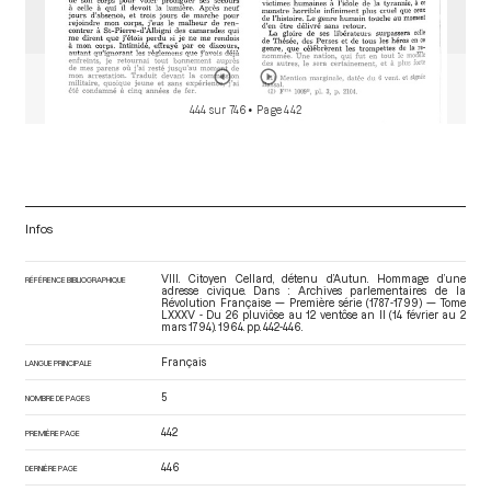
444 sur 746
• Page 442
Infos
VIII. Citoyen Cellard, détenu d’Autun. Hommage d’une
RÉFÉRENCE BIBLIOGRAPHIQUE
adresse civique. Dans : Archives parlementaires de la
Révolution Française — Première série (1787-1799) — Tome
LXXXV - Du 26 pluviôse au 12 ventôse an II (14 février au 2
mars 1794)
. 1964. pp. 442-446.
Français
LANGUE PRINCIPALE
5
NOMBRE DE PAGES
442
PREMIÈRE PAGE
446
DERNIÈRE PAGE