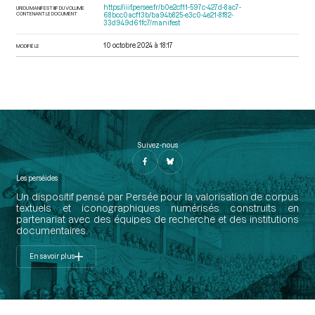
https://iiif.persee.fr/b0e2cf11-597c-427d-8ac7-
URI DU MANIFEST IIIF DU VOLUME
CONTENANT LE DOCUMENT
68bcc0acf13b/ba94b825-e3c0-4e21-8f82-
33d949d61fc7/manifest
10 octobre 2024 à 18:17
MODIFIÉ LE
Suivez-nous
Les perséides
Un dispositif pensé par Persée pour la valorisation de corpus
textuels et iconographiques numérisés construits en
partenariat avec des équipes de recherche et des institutions
documentaires.
En savoir plus