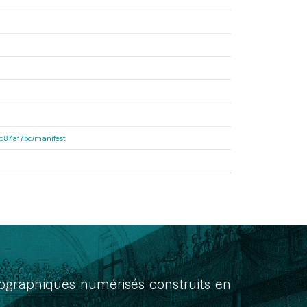
0dc87a17bc/manifest
onographiques numérisés construits en