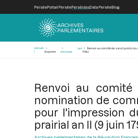
Persée
Portail Persée
Perséides
Data Persée
Blog
ARCHIVES
PARLEMENTAIRES
Fil
Accuei
Les
Renvoi au comité de salut public du p
d'Ariane
l
Explorer
volumes
1794)
Renvoi au comité 
nomination de comm
pour l'impression d
prairial an II (9 juin 1
Archives parlementaires de la Révolution Françai