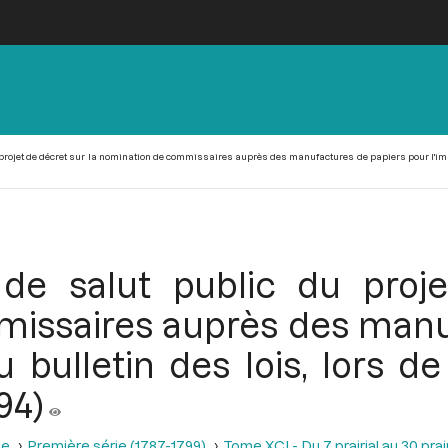
rojet de décret sur la nomination de commissaires auprès des manufactures de papiers pour l'impress
de salut public du proje
issaires auprès des manu
u bulletin des lois, lors d
794)
se
Première série (1787-1799)
Tome XCI - Du 7 prairial au 30 prairi