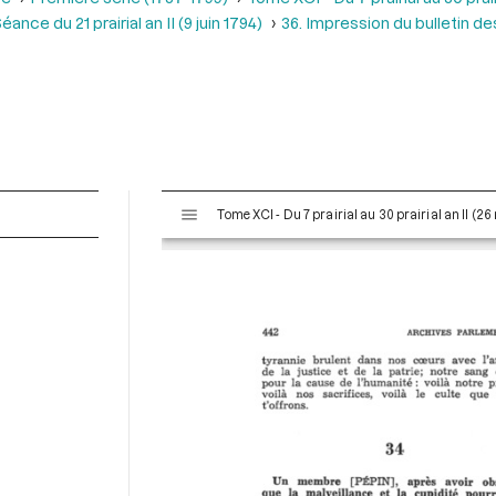
éance du 21 prairial an II (9 juin 1794)
36. Impression du bulletin des
V
Tome XCI - Du 7 prairial au 30 prairial an II (26
i
s
u
a
l
i
s
e
u
r
M
i