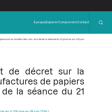
Rechercher
Menu
À propos
Explorer
Comprendre
Contact
de
l'en-
tête
ion du bulletin des lois, lors de de la séance du 21 prairial an II (9 juin
t de décret sur la
factures de papiers
e de la séance du 21
al an II (26 mai au 18 juin 1794)