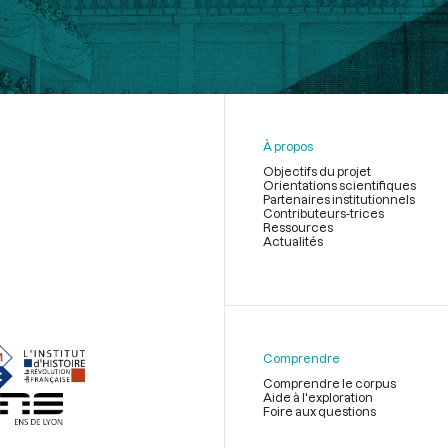
À propos
Objectifs du projet
Orientations scientifiques
Partenaires institutionnels
Contributeurs-trices
Ressources
Actualités
Menu
du
pied
de
Comprendre
page
Comprendre le corpus
Aide à l'exploration
Foire aux questions