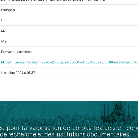
Français
1
442
442
Renvoi aux comités
https://iiif.persee.fr/b0e2cf11-597c-427d-8ac7-68bcc0acf13b/f0a82fc6-3166-4bf6-85a7-81
11 octobre 2024 à 05:37
ée pour la valorisation de corpus textuels et ic
de recherche et des institutions documentaires.