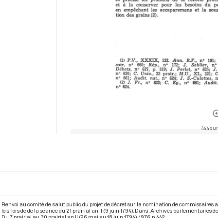
444 sur
Renvoi au comité de salut public du projet de décret sur la nomination de commissaires a
lois, lors de de la séance du 21 prairial an II (9 juin 1794). Dans : Archives parlementaire
Du 7 prairial au 30 prairial an II (26 mai au 18 juin 1794)
. 1976. p. 442.