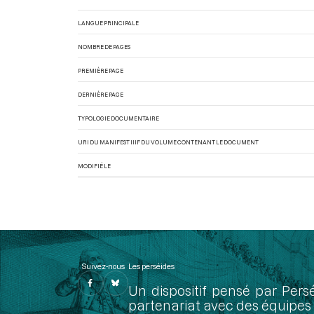
LANGUE PRINCIPALE
NOMBRE DE PAGES
PREMIÈRE PAGE
DERNIÈRE PAGE
TYPOLOGIE DOCUMENTAIRE
URI DU MANIFEST IIIF DU VOLUME CONTENANT LE DOCUMENT
MODIFIÉ LE
Suivez-nous
Les perséides
Un dispositif pensé par Pers
partenariat avec des équipes 