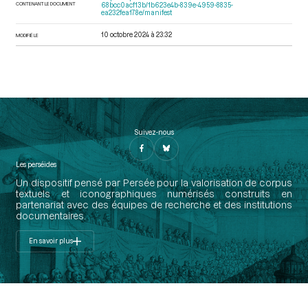
CONTENANT LE DOCUMENT
68bcc0acf13b/1b623e4b-839e-4959-8835-
ea232fea178e/manifest
10 octobre 2024 à 23:32
MODIFIÉ LE
Suivez-nous
Les perséides
Un dispositif pensé par Persée pour la valorisation de corpus
textuels et iconographiques numérisés construits en
partenariat avec des équipes de recherche et des institutions
documentaires.
En savoir plus