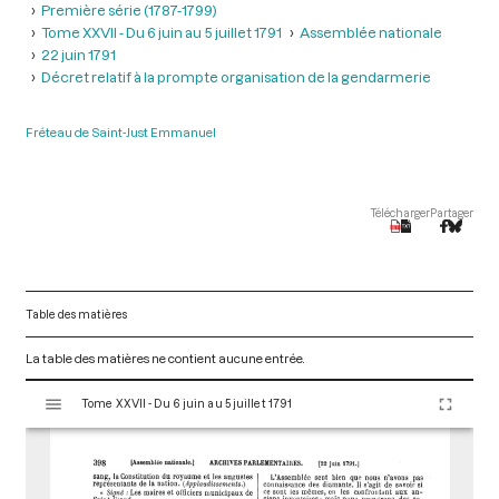
Première série (1787-1799)
Tome XXVII - Du 6 juin au 5 juillet 1791
Assemblée nationale
22 juin 1791
Décret relatif à la prompte organisation de la gendarmerie
Fréteau de Saint-Just Emmanuel
Télécharger
Partager
Table des matières
La table des matières ne contient aucune entrée.
V
Tome XXVII - Du 6 juin au 5 juillet 1791
i
s
u
a
l