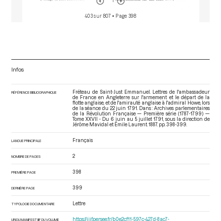
403 sur 807
• Page 398
Infos
Fréteau de Saint-Just Emmanuel. Lettres de l'ambassadeur
RÉFÉRENCE BIBLIOGRAPHIQUE
de France en Angleterre sur l'armement et le départ de la
flotte anglaise, et de l'amirauté anglaise à l'admiral Howe, lors
de la séance du 22 juin 1791. Dans : Archives parlementaires
de la Révolution Française — Première série (1787-1799) —
Tome XXVII - Du 6 juin au 5 juillet 1791
, sous la direction de
Jérôme Mavidal et Emile Laurent. 1887. pp. 398-399.
Français
LANGUE PRINCIPALE
2
NOMBRE DE PAGES
398
PREMIÈRE PAGE
399
DERNIÈRE PAGE
Lettre
TYPOLOGIE DOCUMENTAIRE
https://iiif.persee.fr/b0e2cf11-597c-427d-8ac7-
URI DU MANIFEST IIIF DU VOLUME