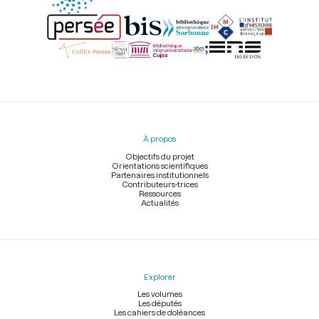
Menu
du
pied
À propos
de
page
Objectifs du projet
Orientations scientifiques
Partenaires institutionnels
Contributeurs-trices
Ressources
Actualités
Explorer
Les volumes
Les députés
Les cahiers de doléances