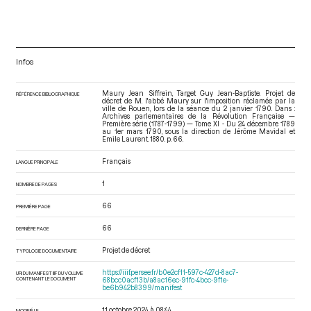
Infos
Maury Jean Siffrein, Target Guy Jean-Baptiste. Projet de
RÉFÉRENCE BIBLIOGRAPHIQUE
décret de M. l'abbé Maury sur l'imposition réclamée par la
ville de Rouen, lors de la séance du 2 janvier 1790. Dans :
Archives parlementaires de la Révolution Française —
Première série (1787-1799) — Tome XI - Du 24 décembre 1789
au 1er mars 1790
, sous la direction de Jérôme Mavidal et
Emile Laurent. 1880. p. 66.
Français
LANGUE PRINCIPALE
1
NOMBRE DE PAGES
66
PREMIÈRE PAGE
66
DERNIÈRE PAGE
Projet de décret
TYPOLOGIE DOCUMENTAIRE
https://iiif.persee.fr/b0e2cf11-597c-427d-8ac7-
URI DU MANIFEST IIIF DU VOLUME
CONTENANT LE DOCUMENT
68bcc0acf13b/a8ac16ec-91fc-4bcc-9f1e-
be6b942b8399/manifest
11 octobre 2024 à 08:44
MODIFIÉ LE