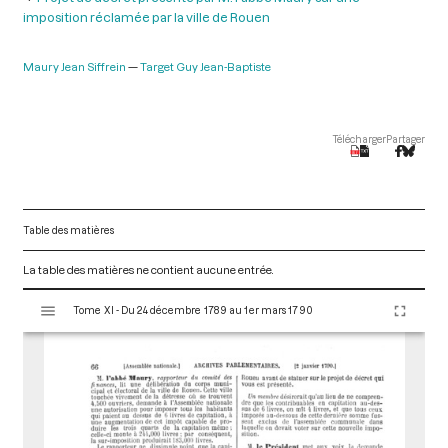
imposition réclamée par la ville de Rouen
Maury Jean Siffrein
Target Guy Jean-Baptiste
Télécharger
Partager
Table des matières
La table des matières ne contient aucune entrée.
V
Tome XI - Du 24 décembre 1789 au 1er mars 1790
i
s
u
a
l
i
s