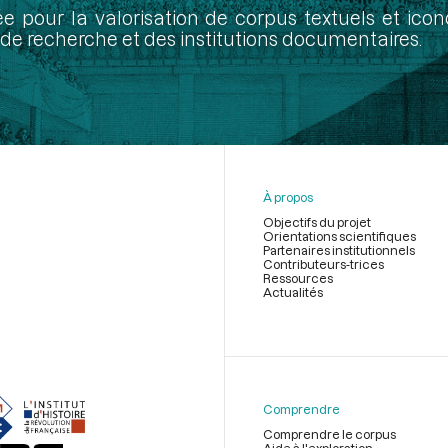
ée pour la valorisation de corpus textuels et ic
de recherche et des institutions documentaires.
À propos
Objectifs du projet
Orientations scientifiques
Partenaires institutionnels
Contributeurs-trices
Ressources
Actualités
Menu
du
pied
de
Comprendre
page
Comprendre le corpus