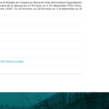
ix et Musset, en mission en Seine-et-Oise, demandant l'approbation
nexe de la séance du 23 frimaire an II (13 décembre 1793). Dans :
me LXXXI - Du 16 frimaire au 29 frimaire an II (6 décembre au 19
503bf7385b/manifest