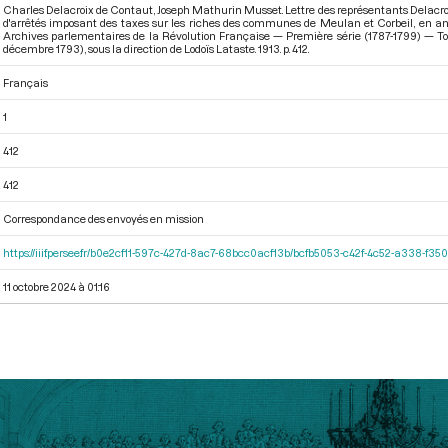
Charles Delacroix de Contaut, Joseph Mathurin Musset. Lettre des représentants Delacro
d'arrêtés imposant des taxes sur les riches des communes de Meulan et Corbeil, en an
Archives parlementaires de la Révolution Française — Première série (1787-1799) — To
décembre 1793)
, sous la direction de Lodoïs Lataste. 1913. p. 412.
Français
1
412
412
Correspondance des envoyés en mission
https://iiif.persee.fr/b0e2cf11-597c-427d-8ac7-68bcc0acf13b/bcfb5053-c42f-4c52-a338-f3
11 octobre 2024 à 01:16