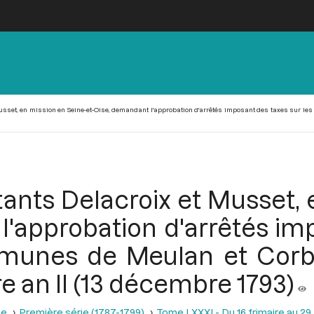
usset, en mission en Seine-et-Oise, demandant l'approbation d'arrêtés imposant des taxes sur le
tants Delacroix et Musset, 
l'approbation d'arrêtés im
munes de Meulan et Corbe
e an II (13 décembre 1793)
se
Première série (1787-1799)
Tome LXXXI - Du 16 frimaire au 29