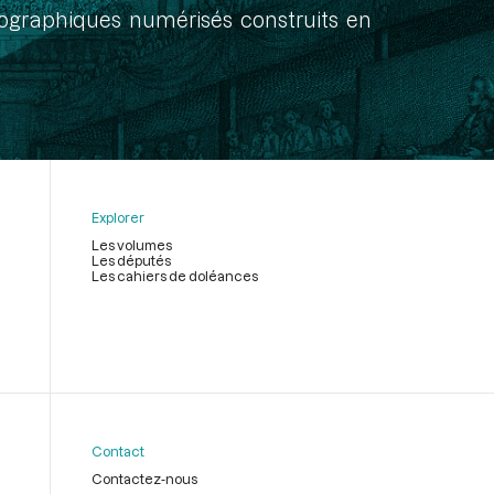
onographiques numérisés construits en
Explorer
Les volumes
Les députés
Les cahiers de doléances
Contact
Contactez-nous