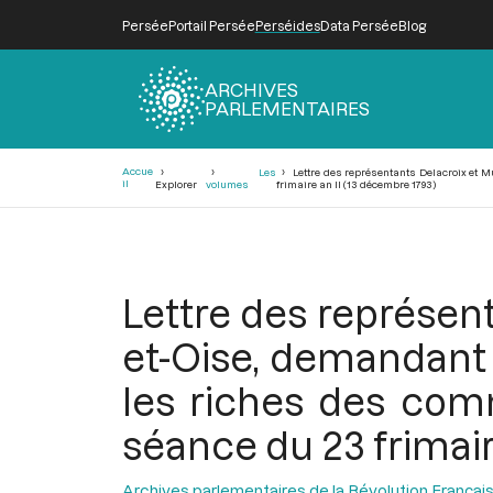
Persée
Portail Persée
Perséides
Data Persée
Blog
ARCHIVES
PARLEMENTAIRES
Fil
Accue
Les
Lettre des représentants Delacroix et M
d'Ariane
il
Explorer
volumes
frimaire an II (13 décembre 1793)
Lettre des représen
et-Oise, demandant 
les riches des com
séance du 23 frimair
Archives parlementaires de la Révolution Françai