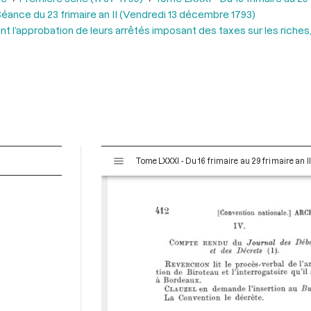
éance du 23 frimaire an II (Vendredi 13 décembre 1793)
t l’approbation de leurs arrêtés imposant des taxes sur les riches,
V
Tome LXXXI - Du 16 frimaire au 29 frimaire an 
i
s
u
a
l
i
s
e
u
r