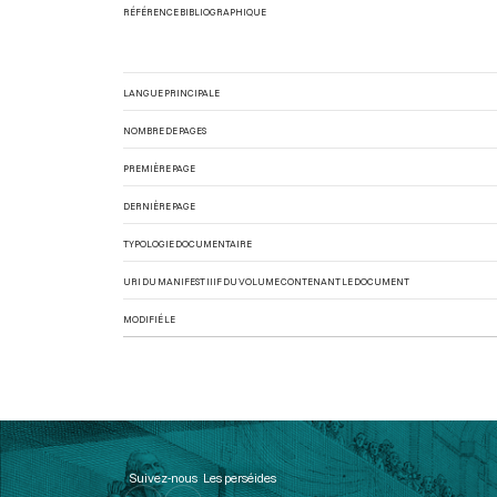
RÉFÉRENCE BIBLIOGRAPHIQUE
LANGUE PRINCIPALE
NOMBRE DE PAGES
PREMIÈRE PAGE
DERNIÈRE PAGE
TYPOLOGIE DOCUMENTAIRE
URI DU MANIFEST IIIF DU VOLUME CONTENANT LE DOCUMENT
MODIFIÉ LE
Suivez-nous
Les perséides