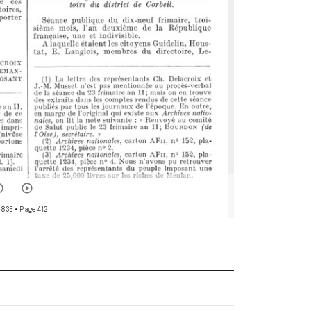
 835
• Page 412