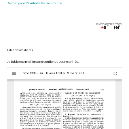
Despatys de Courteille Pierre Étienne
Télécharger
Partager
Table des matières
La table des matières ne contient aucune entrée.
V
Tome XXIII - Du 6 février 1791 au 9 mars 1791
i
s
u
a
l
i
s
e
u
r