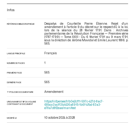
Infos
Despatys de Courteille Pierre Étienne. Rejet d'un
RÉFÉRENCE BIBLIOGRAPHIQUE
amendement à l'article 9 du décret sur le respect dû à la loi,
lors de la séance du 28 février 1791. Dans : Archives
parlementaires de la Révolution Française — Première série
(1787-1799) — Tome XXIII - Du 6 février 1791 au 9 mars 1791
,
sous la direction de Jérôme Mavidal et Emile Laurent. 1886. p.
565.
Français
LANGUE PRINCIPALE
1
NOMBRE DE PAGES
565
PREMIÈRE PAGE
565
DERNIÈRE PAGE
Amendement
TYPOLOGIE DOCUMENTAIRE
https://iiif.persee.fr/b0e2cf11-597c-427d-8ac7-
URI DU MANIFEST IIIF DU VOLUME
CONTENANT LE DOCUMENT
68bcc0acf13b/d26a8915-1b6f-4fbd-83a3-
e78a7d8f2eae/manifest
10 octobre 2024 à 23:28
MODIFIÉ LE