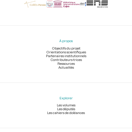
Menu
du
pied
À propos
de
page
Objectifs du projet
Orientations scientifiques
Partenaires institutionnels
Contributeurs-trices
Ressources
Actualités
Explorer
Les volumes
Les députés
Les cahiers de doléances