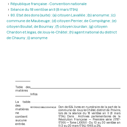
République française - Convention nationale
Séance du 18 ventôse an II (8 mars 1794)
80. Etat des dons (suite) : (a) citoyen Lavallée ; (b) anonyme ; (c)
commune de Maubeuge ; (d) citoyen Perrier, de Compiègne ; (e)
citoyen Bouliat, de Bournay ; (f) citoyen Jourdan ; (g) citoyen
Chardon et Jegas, de Jouy-le-Châtel ; (h) agent national du district
de Chauny ; (i) anonyme
Table des
matières
Infos
La table
des
Don de 624 livres en numéraire de la part de la
RÉFÉRENCE BIBLIOGRAPHIQUE
matières
commune de Jouy-le-Châtel, district de Provins,
ne
lors de la séance du 18 ventôse an II (8 mars
contient
1794). Dans : Archives parlementaires de la
Révolution Française — Première série (1787-
aucune
1799) — Tome LXXXVI - Du 13 au 30 ventôse an
entrée.
II (3 au 20 mars 1794)
. 1965. p. 214.