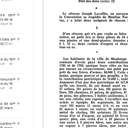
M
i
r
aire de
a
rs de la
tique et
d
o
r
 toile à
94)
[Don
ce du 18
ique et
commune
ce du 18
ique et
s de la
 (8 mars
 contre-
 (8 mars