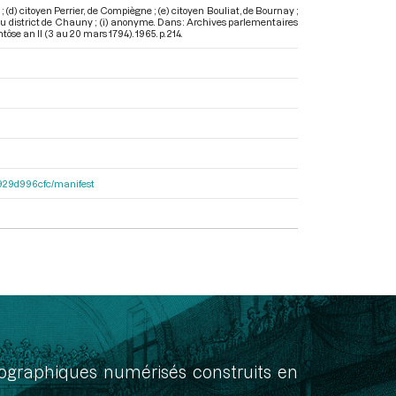
(d) citoyen Perrier, de Compiègne ; (e) citoyen Bouliat, de Bournay ;
l du district de Chauny ; (i) anonyme. Dans : Archives parlementaires
tôse an II (3 au 20 mars 1794)
. 1965. p. 214.
a1929d996cfc/manifest
onographiques numérisés construits en