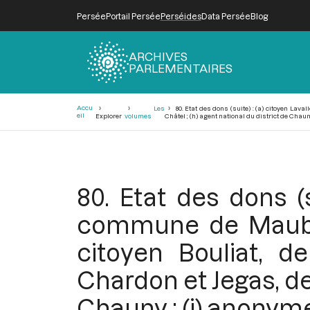
Persée
Portail Persée
Perséides
Data Persée
Blog
ARCHIVES
PARLEMENTAIRES
Fil
Accu
Les
80. Etat des dons (suite) : (a) citoyen Lava
d'Ariane
eil
Explorer
volumes
Châtel ; (h) agent national du district de Chaun
80. Etat des dons (s
commune de Maubeug
citoyen Bouliat, d
Chardon et Jegas, de 
Chauny ; (i) anonym