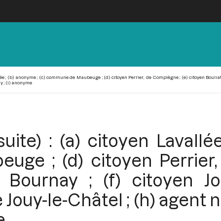
llée ; (b) anonyme ; (c) commune de Maubeuge ; (d) citoyen Perrier, de Compiègne ; (e) citoyen Bouliat,
y ; (i) anonyme
uite) : (a) citoyen Lavallé
e ; (d) citoyen Perrier,
e Bournay ; (f) citoyen Jo
Jouy-le-Châtel ; (h) agent n
e