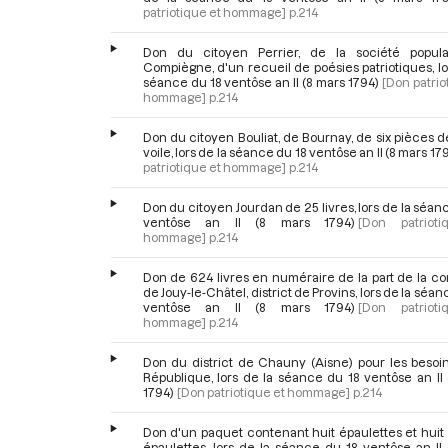
patriotique et hommage]
p.214
Don du citoyen Perrier, de la société popul
Compiègne, d'un recueil de poésies patriotiques, lo
séance du 18 ventôse an II (8 mars 1794)
[Don patrio
hommage]
p.214
Don du citoyen Bouliat, de Bournay, de six pièces de
voile, lors de la séance du 18 ventôse an II (8 mars 17
patriotique et hommage]
p.214
Don du citoyen Jourdan de 25 livres, lors de la séan
ventôse an II (8 mars 1794)
[Don patriot
hommage]
p.214
Don de 624 livres en numéraire de la part de la 
de Jouy-le-Châtel, district de Provins, lors de la séan
ventôse an II (8 mars 1794)
[Don patriot
hommage]
p.214
Don du district de Chauny (Aisne) pour les besoin
République, lors de la séance du 18 ventôse an II
1794)
[Don patriotique et hommage]
p.214
Don d'un paquet contenant huit épaulettes et huit
épaulettes, lors de la séance du 18 ventôse an II