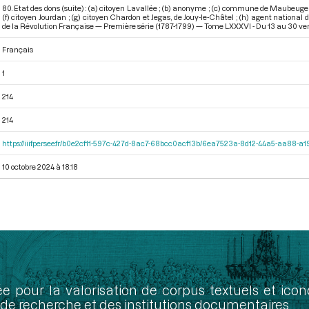
80. Etat des dons (suite) : (a) citoyen Lavallée ; (b) anonyme ; (c) commune de Maubeuge ; 
(f) citoyen Jourdan ; (g) citoyen Chardon et Jegas, de Jouy-le-Châtel ; (h) agent nationa
de la Révolution Française — Première série (1787-1799) — Tome LXXXVI - Du 13 au 30 ven
Français
1
214
214
https://iiif.persee.fr/b0e2cf11-597c-427d-8ac7-68bcc0acf13b/6ea7523a-8d12-44a5-aa88-
10 octobre 2024 à 18:18
ée pour la valorisation de corpus textuels et ic
de recherche et des institutions documentaires.