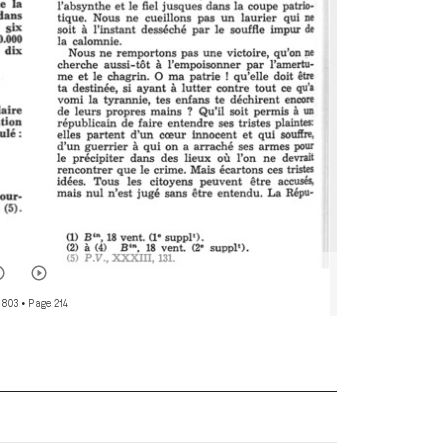
 803
• Page 214