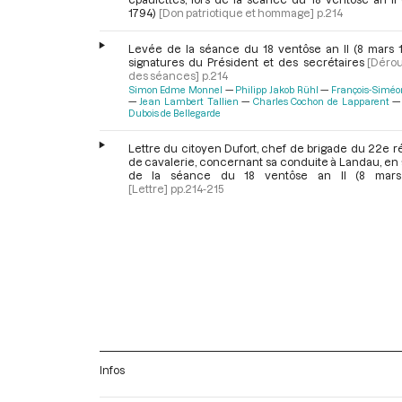
1794)
[Don patriotique et hommage]
p.214
Levée de la séance du 18 ventôse an II (8 mars 1
signatures du Président et des secrétaires
[Déro
des séances]
p.214
Simon Edme Monnel
Philipp Jakob Rühl
François-Siméo
Jean Lambert Tallien
Charles Cochon de Lapparent
Dubois de Bellegarde
Lettre du citoyen Dufort, chef de brigade du 22e 
de cavalerie, concernant sa conduite à Landau, en
de la séance du 18 ventôse an II (8 mars
[Lettre]
pp.214-215
Infos