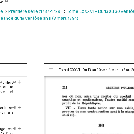
se
Première série (1787-1799)
Tome LXXXVI - Du 13 au 30 ventôse
éance du 18 ventôse an II (8 mars 1794)
V
Tome LXXXVI - Du 13 au 30 ventôse an II (3 au 
i
s
Manlius
u
e du 18
a
ique et
l
i
voulu se
s
 (8 mars
e
u
r
ge, lors
4)
[Don