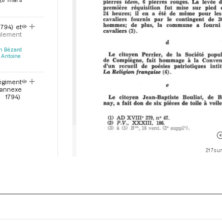
794) et
ulement
n Bézard
Antoine
régiment
 annexe
 1794)
217 sur