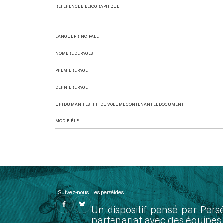
RÉFÉRENCE BIBLIOGRAPHIQUE
LANGUE PRINCIPALE
NOMBRE DE PAGES
PREMIÈRE PAGE
DERNIÈRE PAGE
URI DU MANIFEST IIIF DU VOLUME CONTENANT LE DOCUMENT
MODIFIÉ LE
Suivez-nous
Les perséides
Un dispositif pensé par Pers
partenariat avec des équipes 