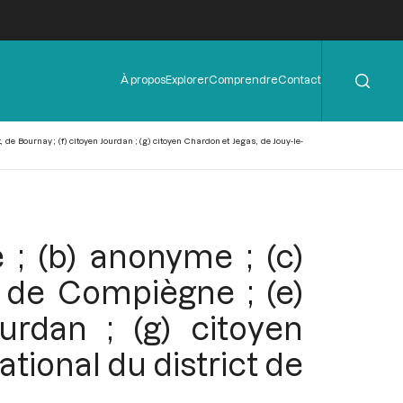
Rechercher
Menu
À propos
Explorer
Comprendre
Contact
de
l'en-
tête
 de Bournay ; (f) citoyen Jourdan ; (g) citoyen Chardon et Jegas, de Jouy-le-
e ; (b) anonyme ; (c)
 de Compiègne ; (e)
urdan ; (g) citoyen
ational du district de