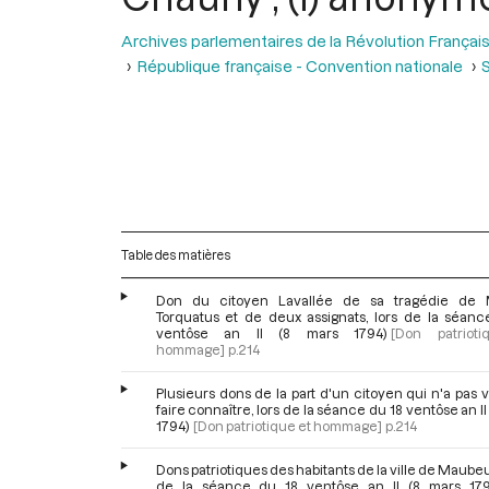
Archives parlementaires de la Révolution Françai
République française - Convention nationale
S
Table des matières
Don du citoyen Lavallée de sa tragédie de 
Torquatus et de deux assignats, lors de la séanc
ventôse an II (8 mars 1794)
[Don patriot
hommage]
p.214
Plusieurs dons de la part d'un citoyen qui n'a pas 
faire connaître, lors de la séance du 18 ventôse an II
1794)
[Don patriotique et hommage]
p.214
Dons patriotiques des habitants de la ville de Maubeu
de la séance du 18 ventôse an II (8 mars 179