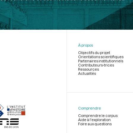
À propos
Objectifs du projet
Orientations scientifiques
Partenaires institutionnels
Contributeurs-trices
Ressources
Actualités
Menu
du
pied
de
Comprendre
page
Comprendre le corpus
Aide à l'exploration
Foire aux questions