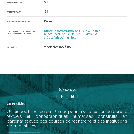
176
PREMIÈRE PAGE
176
DERNIÈRE PAGE
Décret
TYPOLOGIE DOCUMENTAIRE
https://iiif.persee.fr/b0e2cf11-597c-427d-8ac7-
URI DU MANIFEST IIIF DU VOLUME
CONTENANT LE DOCUMENT
68bcc0acf13b/f0a82fc6-3166-4bf6-85a7-
810dc87a17bc/manifest
11 octobre 2024 à 05:35
MODIFIÉ LE
Suivez-nous
Les perséides
Un dispositif pensé par Persée pour la valorisation de corpus
textuels et iconographiques numérisés construits en
partenariat avec des équipes de recherche et des institutions
documentaires.