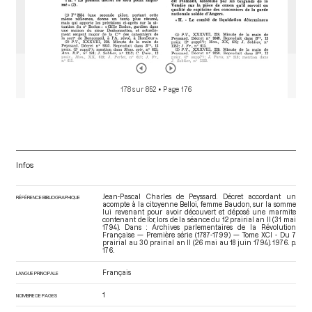
178 sur 852
• Page 176
Infos
Jean-Pascal Charles de Peyssard. Décret accordant un
RÉFÉRENCE BIBLIOGRAPHIQUE
acompte à la citoyenne Belloi, femme Baudon, sur la somme
lui revenant pour avoir découvert et déposé une marmite
contenant de l’or, lors de la séance du 12 prairial an II (31 mai
1794). Dans : Archives parlementaires de la Révolution
Française — Première série (1787-1799) — Tome XCI - Du 7
prairial au 30 prairial an II (26 mai au 18 juin 1794)
. 1976. p.
176.
Français
LANGUE PRINCIPALE
1
NOMBRE DE PAGES