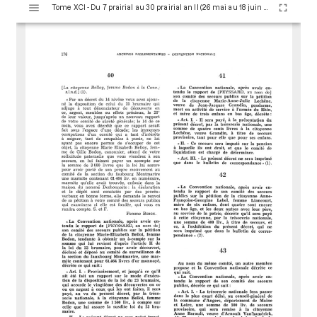
Tome XCI - Du 7 prairial au 30 prairial an II (26 mai au 18 juin 1794)
i
s
u
a
l
i
s
e
u
r
M
i
r
a
d
o
r