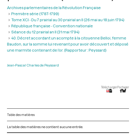
Archives parlementaires de la Révolution Française
Première série (1787-1799)
Tome XCI - Du 7 prairial au 30 prairial an II (26 mai au 18 juin 1794)
République française - Convention nationale
Séance du 12 prairial an II (31 mai 1794)
40. Décret accordant un acompte à la citoyenne Belloi, femme
Baudon, sur la somme lui revenant pour avoir découvert et déposé
une marmite contenant de l’or. (Rapporteur : Peyssard)
Jean-Pascal Charles de Peyssard
Télécharger
Partager
Table des matières
La table des matières ne contient aucune entrée.
V