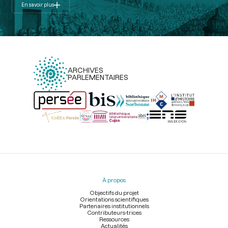
En savoir plus
ARCHIVES
PARLEMENTAIRES
Menu
du
pied
À propos
de
page
Objectifs du projet
Orientations scientifiques
Partenaires institutionnels
Contributeurs-trices
Ressources
Actualités