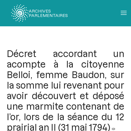
ARCHIVES
PARLEMENTAIRES
Fil
d'Ariane
Décret accordant un
acompte à la citoyenne
Belloi, femme Baudon, sur
la somme lui revenant pour
avoir découvert et déposé
une marmite contenant de
l’or, lors de la séance du 12
prairial an II (31 mai 1794)