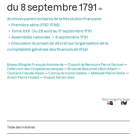
du 8 septembre 1791
Archives parlementaires de la Révolution Française
Première série (1787-1799)
Tome XXX - Du 28 août au 17 septembre 1791
Assemblée nationale
8 septembre 1791
Discussion du projet de décret sur l’organisation de la
comptabilité générale des finances de l’Etat
Boissy d'Anglas François Antoine de
Dupont de Nemours Pierre Samuel
Defermon des Chapelières Jacques
Briois de Beaumetz Bon-Albert
Cochard Claude Alexis
Camus Armand Gaston
Malouet Pierre Victor
Anson Pierre Hubert
Duport Adrien Jean
Télécharger
Partager
Table des matières