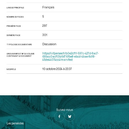
Français
LANGUE PRINCIPALE
5
NOMBRE DE PAGES
297
PREMIÈRE PAGE
301
DERNIÈRE PAGE
Discussion
TYPOLOGIE DOCUMENTAIRE
https://iiif.persee.fr/b0e2cf11-597c-427d-8ac7-
URI DU MANIFEST IIIF DU VOLUME
CONTENANT LE DOCUMENT
68bcc0acf13b/bf76fbe8-ebcd-4bae-8d18-
45de44074cc4/manifest
10 octobre 2024 à 23:37
MODIFIÉ LE
Suivez-nous
Les perséides