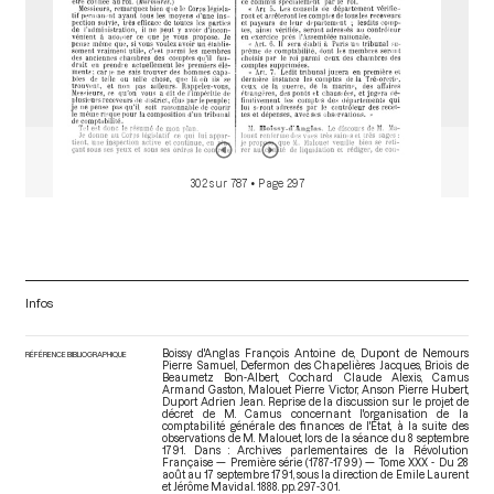
302 sur 787
• Page 297
Infos
Boissy d'Anglas François Antoine de, Dupont de Nemours
RÉFÉRENCE BIBLIOGRAPHIQUE
Pierre Samuel, Defermon des Chapelières Jacques, Briois de
Beaumetz Bon-Albert, Cochard Claude Alexis, Camus
Armand Gaston, Malouet Pierre Victor, Anson Pierre Hubert,
Duport Adrien Jean. Reprise de la discussion sur le projet de
décret de M. Camus concernant l'organisation de la
comptabilité générale des finances de l'État, à la suite des
observations de M. Malouet, lors de la séance du 8 septembre
1791. Dans : Archives parlementaires de la Révolution
Française — Première série (1787-1799) — Tome XXX - Du 28
août au 17 septembre 1791
, sous la direction de Emile Laurent
et Jérôme Mavidal. 1888. pp. 297-301.