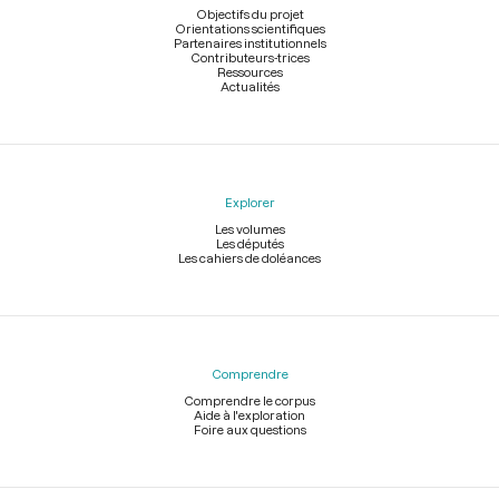
page
Objectifs du projet
Orientations scientifiques
Partenaires institutionnels
Contributeurs-trices
Ressources
Actualités
Explorer
Les volumes
Les députés
Les cahiers de doléances
Comprendre
Comprendre le corpus
Aide à l'exploration
Foire aux questions