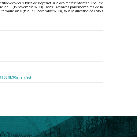
tition des deux filles de Deperret, l'un des représentants du peuple
ire an II (15 novembre 1793). Dans : Archives parlementaires de la
frimaire an II (11 au 23 novembre 1793)
, sous la direction de Lodoïs
dc99854fb30/manifest