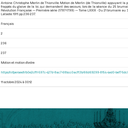
Antoine Christophe Merlin de Thionville. Motion de Merlin (de Thionville) appuyant la pé
frappés du glaive de la loi, qui demandent des secours, lors de la séance du 25 bruma
Révolution Française — Première série (1787-1799) — Tome LXXIX - Du 21 brumaire au 3 
Lataste. 1911. pp. 236-237.
Français
2
236
237
Motion et motion d'ordre
https://iiif.persee.fr/b0e2cf11-597c-427d-8ac7-68bcc0acf13b/66d69299-8154-4ed0-bef7-5
11 octobre 2024 à 00:12