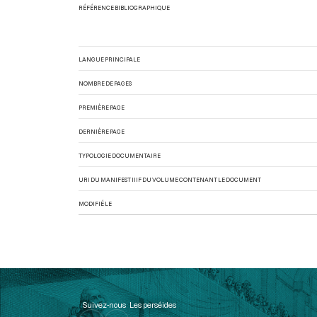
RÉFÉRENCE BIBLIOGRAPHIQUE
LANGUE PRINCIPALE
NOMBRE DE PAGES
PREMIÈRE PAGE
DERNIÈRE PAGE
TYPOLOGIE DOCUMENTAIRE
URI DU MANIFEST IIIF DU VOLUME CONTENANT LE DOCUMENT
MODIFIÉ LE
Suivez-nous
Les perséides