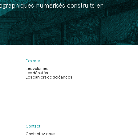
onographiques numérisés construits en
Explorer
Les volumes
Les députés
Les cahiers de doléances
Contact
Contactez-nous