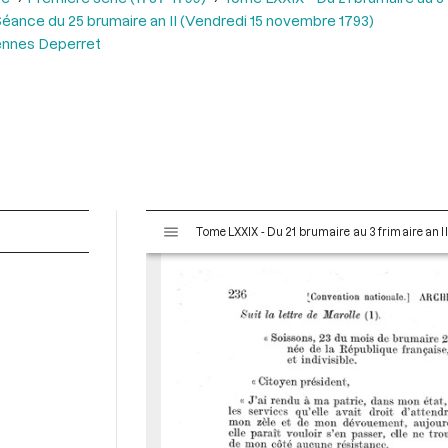
éance du 25 brumaire an II (Vendredi 15 novembre 1793)
ennes Deperret
V
Tome LXXIX - Du 21 brumaire au 3 frimaire an I
i
s
u
a
l
i
s
e
u
r