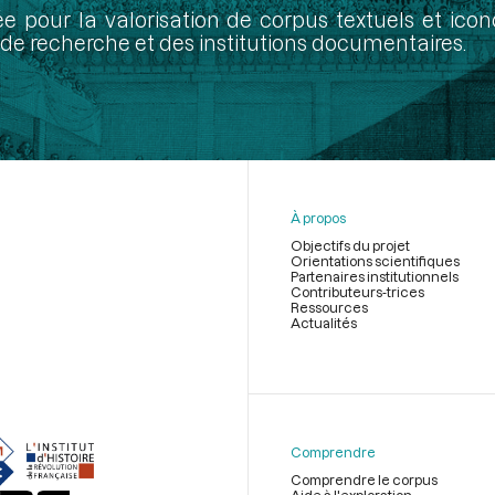
ée pour la valorisation de corpus textuels et ic
de recherche et des institutions documentaires.
À propos
Objectifs du projet
Orientations scientifiques
Partenaires institutionnels
Contributeurs-trices
Ressources
Actualités
Menu
du
pied
de
Comprendre
page
Comprendre le corpus