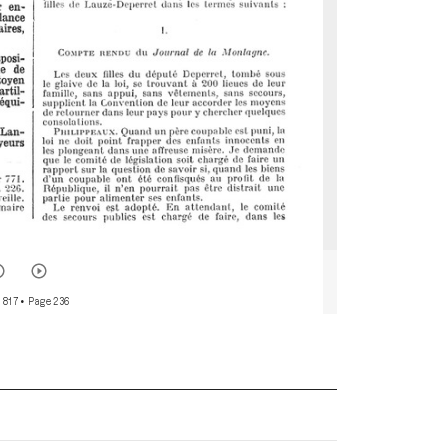
 817
• Page 236