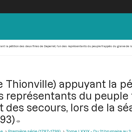
ant la pétition des deux filles de Deperret, l'un des représentants du peuple frappés du glaive de l
 Thionville) appuyant la pét
es représentants du peuple 
t des secours, lors de la 
793)
se
Première série (1787-1799)
Tome LXXIX - Du 21 brumaire au 3 f