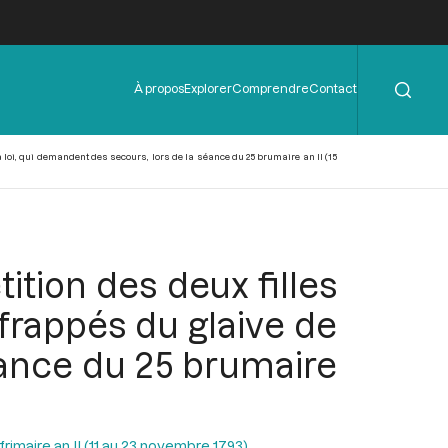
Rechercher
Menu
À propos
Explorer
Comprendre
Contact
de
l'en-
tête
a loi, qui demandent des secours, lors de la séance du 25 brumaire an II (15
ition des deux filles
frappés du glaive de
séance du 25 brumaire
rimaire an II (11 au 23 novembre 1793)