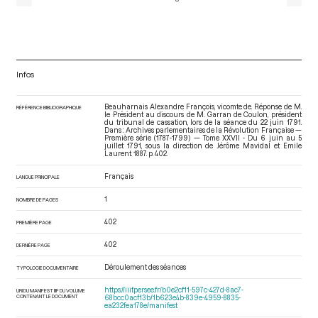
Infos
Beauharnais Alexandre François, vicomte de. Réponse de M.
RÉFÉRENCE BIBLIOGRAPHIQUE
le Président au discours de M. Garran de Coulon, président
du tribunal de cassation, lors de la séance du 22 juin 1791.
Dans : Archives parlementaires de la Révolution Française —
Première série (1787-1799) — Tome XXVII - Du 6 juin au 5
juillet 1791
, sous la direction de Jérôme Mavidal et Emile
Laurent. 1887. p. 402.
Français
LANGUE PRINCIPALE
1
NOMBRE DE PAGES
402
PREMIÈRE PAGE
402
DERNIÈRE PAGE
Déroulement des séances
TYPOLOGIE DOCUMENTAIRE
https://iiif.persee.fr/b0e2cf11-597c-427d-8ac7-
URI DU MANIFEST IIIF DU VOLUME
CONTENANT LE DOCUMENT
68bcc0acf13b/1b623e4b-839e-4959-8835-
ea232fea178e/manifest