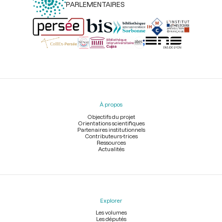
PARLEMENTAIRES
Menu
du
pied
À propos
de
page
Objectifs du projet
Orientations scientifiques
Partenaires institutionnels
Contributeurs-trices
Ressources
Actualités
Explorer
Les volumes
Les députés