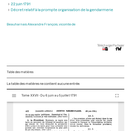
22 juin 1791
Décret relatif à la prompte organisation de la gendarmerie
Beauharnais Alexandre François, vicomte de
Télécharger
Partager
Table des matières
La table des matières ne contient aucune entrée.
V
Tome XXVII - Du 6 juin au 5 juillet 1791
i
s
u
a
l
i
s