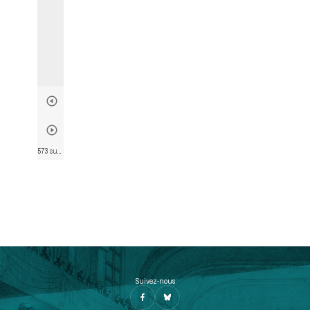
573 sur 746
• Page 571
Suivez-nous