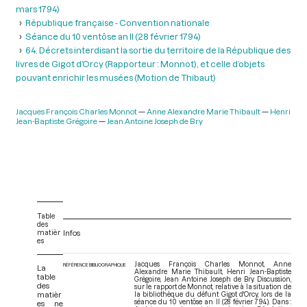
mars 1794)
République française - Convention nationale
Séance du 10 ventôse an II (28 février 1794)
64. Décrets interdisant la sortie du territoire de la République des
livres de Gigot d’Orcy (Rapporteur : Monnot), et celle d’objets
pouvant enrichir les musées (Motion de Thibaut)
Jacques François Charles Monnot
Anne Alexandre Marie Thibault
Henri
Jean-Baptiste Grégoire
Jean Antoine Joseph de Bry
Table
des
matièr
Infos
es
Jacques François Charles Monnot, Anne
RÉFÉRENCE BIBLIOGRAPHIQUE
La
Alexandre Marie Thibault, Henri Jean-Baptiste
table
Grégoire, Jean Antoine Joseph de Bry. Discussion,
des
sur le rapport de Monnot, relative à la situation de
matièr
la bibliothèque du défunt Gigot d'Orcy, lors de la
séance du 10 ventôse an II (28 février 794). Dans :
es ne