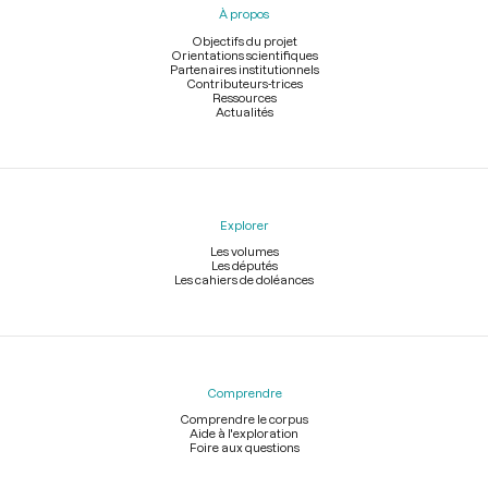
À propos
de
page
Objectifs du projet
Orientations scientifiques
Partenaires institutionnels
Contributeurs-trices
Ressources
Actualités
Explorer
Les volumes
Les députés
Les cahiers de doléances
Comprendre
Comprendre le corpus
Aide à l'exploration
Foire aux questions