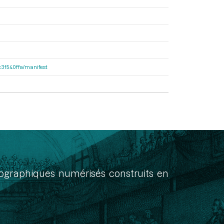
8c31540ffa/manifest
onographiques numérisés construits en