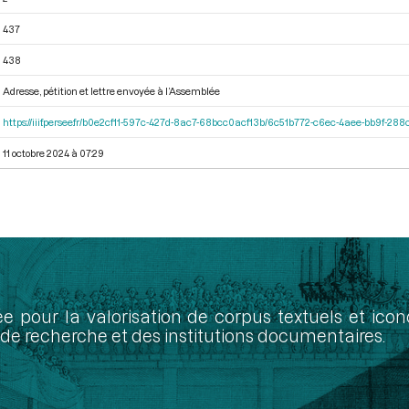
437
438
Adresse, pétition et lettre envoyée à l’Assemblée
https://iiif.persee.fr/b0e2cf11-597c-427d-8ac7-68bcc0acf13b/6c51b772-c6ec-4aee-bb9f-28
11 octobre 2024 à 07:29
ée pour la valorisation de corpus textuels et ic
de recherche et des institutions documentaires.