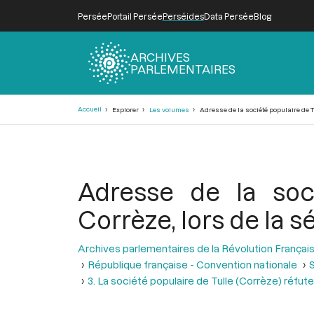
Persée
Portail Persée
Perséides
Data Persée
Blog
ARCHIVES
PARLEMENTAIRES
Fil
Accueil
Explorer
Les volumes
Adresse de la société populaire de Tu
d'Ariane
Adresse de la soc
Corrèze, lors de la 
Archives parlementaires de la Révolution Françai
République française - Convention nationale
S
3. La société populaire de Tulle (Corrèze) réfut