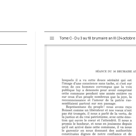
V
Tome C - Du 3 au 18 brumaire an III (24 octobr
i
s
u
a
l
i
s
e
u
r
M
i
r
a
d