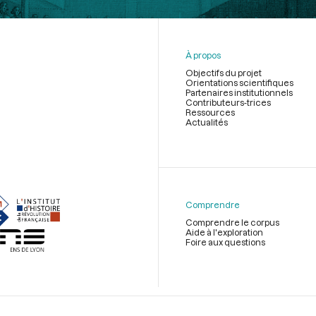
À propos
Objectifs du projet
Orientations scientifiques
Partenaires institutionnels
Contributeurs-trices
Ressources
Actualités
Menu
du
pied
de
Comprendre
page
Comprendre le corpus
Aide à l'exploration
Foire aux questions