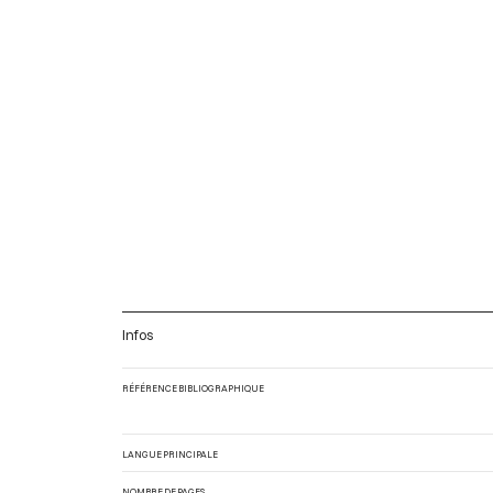
Infos
RÉFÉRENCE BIBLIOGRAPHIQUE
LANGUE PRINCIPALE
NOMBRE DE PAGES