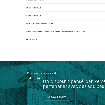
PREMIÈRE PAGE
DERNIÈRE PAGE
TYPOLOGIE DOCUMENTAIRE
URI DU MANIFEST IIIF DU VOLUME CONTENANT LE DOCUMENT
MODIFIÉ LE
Suivez-nous
Les perséides
Un dispositif pensé par Pers
partenariat avec des équipes 
En savoir plus