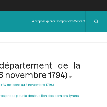
Rechercher
Menu
À propos
Explorer
Comprendre
Contact
de
l'en-
tête
 département de la
 (6 novembre 1794)
II (24 octobre au 8 novembre 1794)
res prises pour la destruction des derniers tyrans