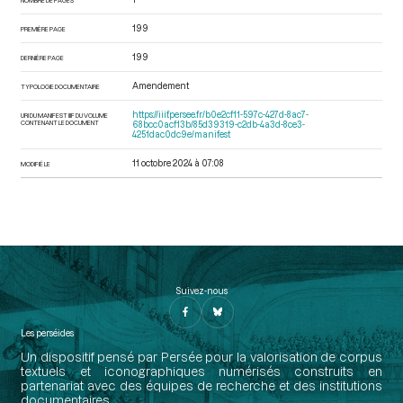
199
PREMIÈRE PAGE
199
DERNIÈRE PAGE
Amendement
TYPOLOGIE DOCUMENTAIRE
https://iiif.persee.fr/b0e2cf11-597c-427d-8ac7-
URI DU MANIFEST IIIF DU VOLUME
CONTENANT LE DOCUMENT
68bcc0acf13b/85d39319-c2db-4a3d-8ce3-
4251dac0dc9e/manifest
11 octobre 2024 à 07:08
MODIFIÉ LE
Suivez-nous
Les perséides
Un dispositif pensé par Persée pour la valorisation de corpus
textuels et iconographiques numérisés construits en
partenariat avec des équipes de recherche et des institutions
documentaires.