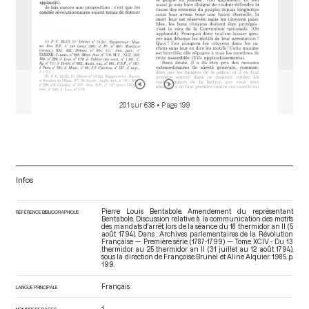
201 sur 638
• Page 199
Infos
Pierre Louis Bentabole. Amendement du représentant
RÉFÉRENCE BIBLIOGRAPHIQUE
Bentabole. Discussion relative à la communication des motifs
des mandats d'arrêt, lors de la séance du 18 thermidor an II (5
août 1794). Dans : Archives parlementaires de la Révolution
Française — Première série (1787-1799) — Tome XCIV - Du 13
thermidor au 25 thermidor an II (31 juillet au 12 août 1794)
,
sous la direction de Françoise Brunel et Aline Alquier. 1985. p.
199.
Français
LANGUE PRINCIPALE
1
NOMBRE DE PAGES