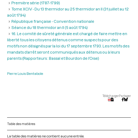
Première série (1787-1799)
Tome XCIV - Du 13 thermidor au 25 thermidor an II (31 juillet au 12
août 1794)
République française - Convention nationale
Séance du 18 thermidor an II (5 août 1794)
16. Le comité de sûreté générale est chargé de faire mettre en
liberté tous les citoyens détenus comme suspects pour des
motifs non désignés par la loi du 17 septembre 1793. Les motifs des
mandats d’arrêt seront communiqués aux détenus ou à leurs
parents (Rapporteurs : Bassal et Bourdon de l’Oise)
Pierre Louis Bentabole
Télécharger
Partager
Table des matières
La table des matières ne contient aucune entrée.