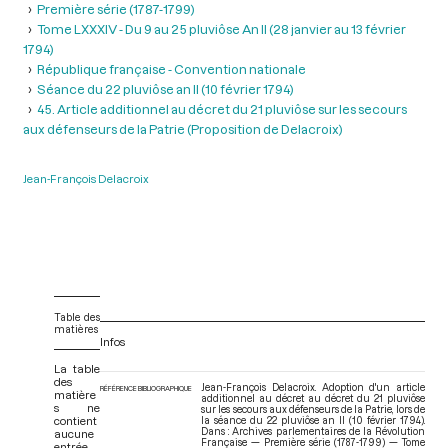
Première série (1787-1799)
Tome LXXXIV - Du 9 au 25 pluviôse An II (28 janvier au 13 février
1794)
République française - Convention nationale
Séance du 22 pluviôse an II (10 février 1794)
45. Article additionnel au décret du 21 pluviôse sur les secours
aux défenseurs de la Patrie (Proposition de Delacroix)
Jean-François Delacroix
Table des
matières
Infos
La table
des
Jean-François Delacroix. Adoption d'un article
RÉFÉRENCE BIBLIOGRAPHIQUE
matière
additionnel au décret au décret du 21 pluviôse
s ne
sur les secours aux défenseurs de la Patrie, lors de
contient
la séance du 22 pluviôse an II (10 février 1794).
Dans : Archives parlementaires de la Révolution
aucune
Française — Première série (1787-1799) — Tome
entrée.