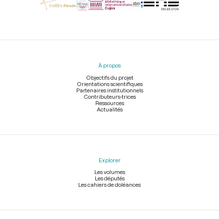
Menu
du
pied
À propos
de
page
Objectifs du projet
Orientations scientifiques
Partenaires institutionnels
Contributeurs-trices
Ressources
Actualités
Explorer
Les volumes
Les députés
Les cahiers de doléances