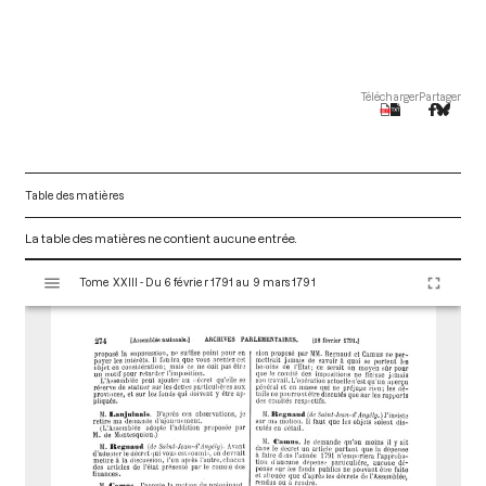
Télécharger
Partager
Table des matières
La table des matières ne contient aucune entrée.
V
Tome XXIII - Du 6 février 1791 au 9 mars 1791
i
s
u
a
l
i
s
e
u
r