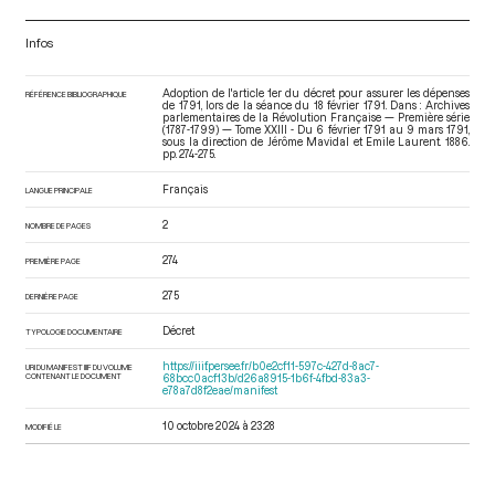
Infos
Adoption de l'article 1er du décret pour assurer les dépenses
RÉFÉRENCE BIBLIOGRAPHIQUE
de 1791, lors de la séance du 18 février 1791. Dans : Archives
parlementaires de la Révolution Française — Première série
(1787-1799) — Tome XXIII - Du 6 février 1791 au 9 mars 1791
,
sous la direction de Jérôme Mavidal et Emile Laurent. 1886.
pp. 274-275.
Français
LANGUE PRINCIPALE
2
NOMBRE DE PAGES
274
PREMIÈRE PAGE
275
DERNIÈRE PAGE
Décret
TYPOLOGIE DOCUMENTAIRE
https://iiif.persee.fr/b0e2cf11-597c-427d-8ac7-
URI DU MANIFEST IIIF DU VOLUME
CONTENANT LE DOCUMENT
68bcc0acf13b/d26a8915-1b6f-4fbd-83a3-
e78a7d8f2eae/manifest
10 octobre 2024 à 23:28
MODIFIÉ LE