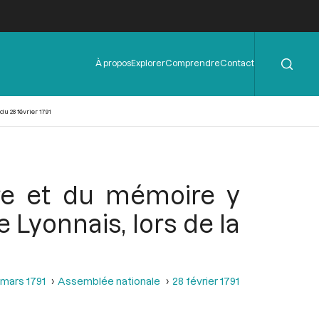
Rechercher
Menu
À propos
Explorer
Comprendre
Contact
de
l'en-
tête
u 28 février 1791
tre et du mémoire y
 Lyonnais, lors de la
 mars 1791
Assemblée nationale
28 février 1791