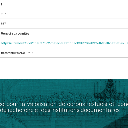
1
557
557
Renvoi aux comités
https://iiif.persee.fr/b0e2cf11-597c-427d-8ac7-68bcc0acf13b/d26a8915-1b6f-4fbd-83a3-e7
10 octobre 2024 à 23:28
ée pour la valorisation de corpus textuels et ic
de recherche et des institutions documentaires.