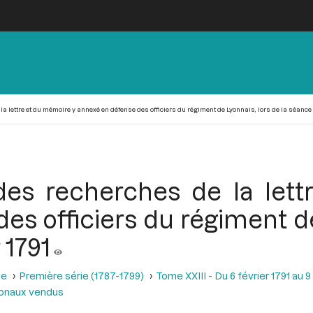
 lettre et du mémoire y annexé en défense des officiers du régiment de Lyonnais, lors de la séance d
es recherches de la let
s officiers du régiment de
 1791
se
Première série (1787-1799)
Tome XXIII - Du 6 février 1791 au 9
ionaux vendus