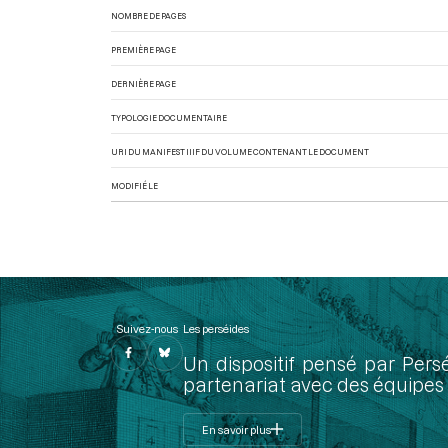
NOMBRE DE PAGES
PREMIÈRE PAGE
DERNIÈRE PAGE
TYPOLOGIE DOCUMENTAIRE
URI DU MANIFEST IIIF DU VOLUME CONTENANT LE DOCUMENT
MODIFIÉ LE
Suivez-nous
Les perséides
Un dispositif pensé par Pers
partenariat avec des équipes 
En savoir plus