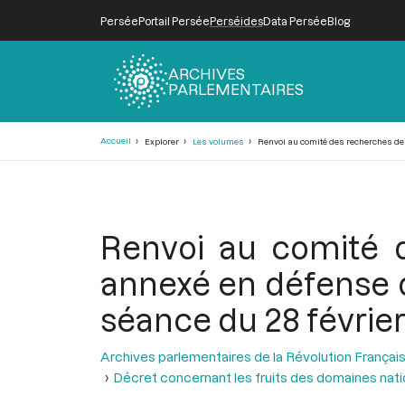
Persée
Portail Persée
Perséides
Data Persée
Blog
ARCHIVES
PARLEMENTAIRES
Fil
Accueil
Explorer
Les volumes
Renvoi au comité des recherches de la
d'Ariane
Renvoi au comité d
annexé en défense de
séance du 28 février
Archives parlementaires de la Révolution Françai
Décret concernant les fruits des domaines nat