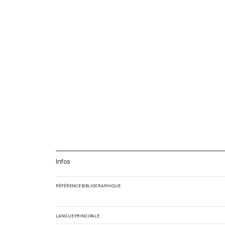
Infos
RÉFÉRENCE BIBLIOGRAPHIQUE
LANGUE PRINCIPALE