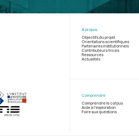
À propos
Objectifs du projet
Orientations scientifiques
Partenaires institutionnels
Contributeurs-trices
Ressources
Actualités
Menu
du
pied
de
Comprendre
page
Comprendre le corpus
Aide à l'exploration
Foire aux questions