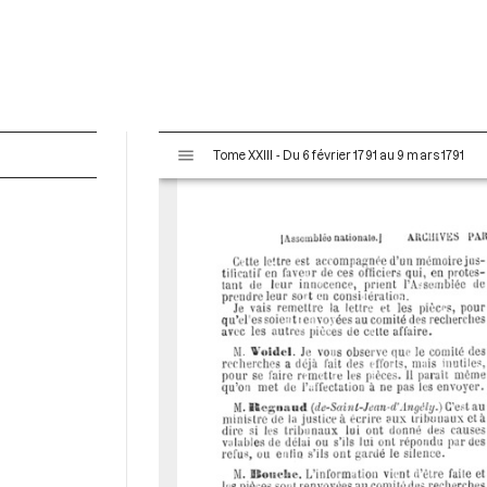
V
Tome XXIII - Du 6 février 1791 au 9 mars 1791
i
s
u
a
l
i
s
e
u
r
M
i
r
a
d