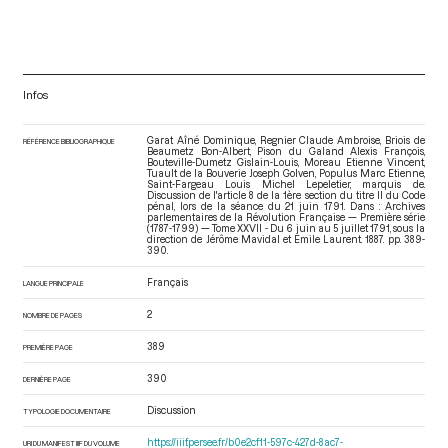
Infos
Garat Aîné Dominique, Regnier Claude Ambroise, Briois de
RÉFÉRENCE BIBLIOGRAPHIQUE
Beaumetz Bon-Albert, Pison du Galand Alexis François,
Bouteville-Dumetz Gislain-Louis, Moreau Etienne Vincent,
Tuault de la Bouverie Joseph Golven, Populus Marc Etienne,
Saint-Fargeau Louis Michel Lepeletier, marquis de.
Discussion de l'article 8 de la 1ère section du titre II du Code
pénal, lors de la séance du 21 juin 1791. Dans : Archives
parlementaires de la Révolution Française — Première série
(1787-1799) — Tome XXVII - Du 6 juin au 5 juillet 1791
, sous la
direction de Jérôme Mavidal et Emile Laurent. 1887. pp. 389-
390.
Français
LANGUE PRINCIPALE
2
NOMBRE DE PAGES
389
PREMIÈRE PAGE
390
DERNIÈRE PAGE
Discussion
TYPOLOGIE DOCUMENTAIRE
https://iiif.persee.fr/b0e2cf11-597c-427d-8ac7-
URI DU MANIFEST IIIF DU VOLUME