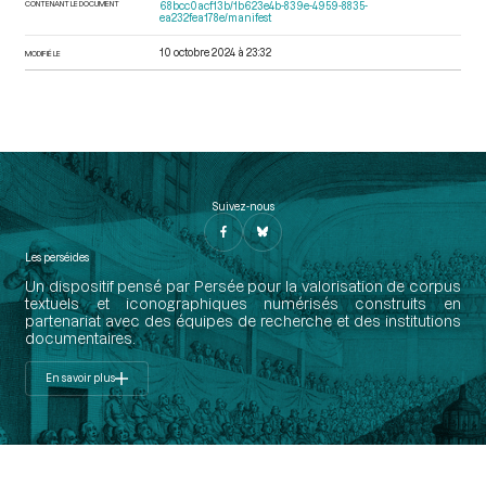
CONTENANT LE DOCUMENT
68bcc0acf13b/1b623e4b-839e-4959-8835-
ea232fea178e/manifest
10 octobre 2024 à 23:32
MODIFIÉ LE
Suivez-nous
Les perséides
Un dispositif pensé par Persée pour la valorisation de corpus
textuels et iconographiques numérisés construits en
partenariat avec des équipes de recherche et des institutions
documentaires.
En savoir plus