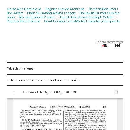
Garat Aîné Dominique
Regnier Claude Ambroise
Briois de Beaumetz
Bon-Albert
Pison du Galand Alexis François
Bouteville-Dumetz Gislain-
Louis
Moreau Etienne Vincent
Tuault de la Bouverie Joseph Golven
Populus Marc Etienne
Saint-Fargeau Louis Michel Lepeletier, marquis de
Télécharger
Partager
Table des matières
La table des matières ne contient aucune entrée.
V
Tome XXVII - Du 6 juin au 5 juillet 1791
i
s
u
a
l
i
s