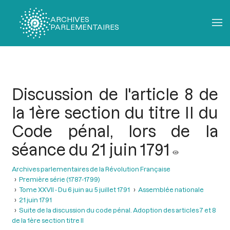
ARCHIVES
PARLEMENTAIRES
Fil
d'Ariane
Discussion de l'article 8 de
la 1ère section du titre II du
Code pénal, lors de la
séance du 21 juin 1791
Archives parlementaires de la Révolution Française
Première série (1787-1799)
Tome XXVII - Du 6 juin au 5 juillet 1791
Assemblée nationale
21 juin 1791
Suite de la discussion du code pénal. Adoption des articles 7 et 8
de la 1ère section titre II