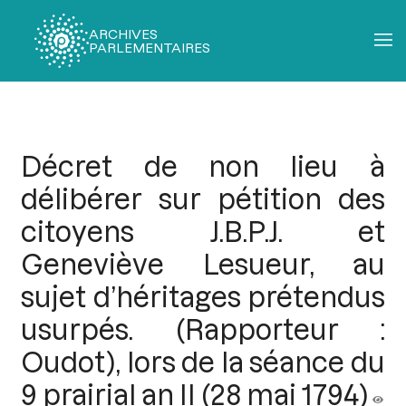
ARCHIVES
PARLEMENTAIRES
Fil
d'Ariane
Décret de non lieu à
délibérer sur pétition des
citoyens J.B.P.J. et
Geneviève Lesueur, au
sujet d’héritages prétendus
usurpés. (Rapporteur :
Oudot), lors de la séance du
9 prairial an II (28 mai 1794)