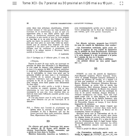
Tome XCI - Du 7 prairial au 30 prairial an II (26 mai au 18 juin 1794)
i
s
u
a
l
i
s
e
u
r
M
i
r
a
d
o
r