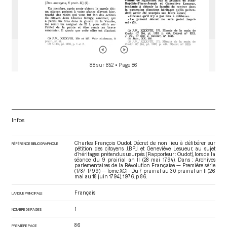
88 sur 852
• Page 86
Infos
Charles François Oudot. Décret de non lieu à délibérer sur
RÉFÉRENCE BIBLIOGRAPHIQUE
pétition des citoyens J.B.P.J. et Geneviève Lesueur, au sujet
d’héritages prétendus usurpés. (Rapporteur : Oudot), lors de la
séance du 9 prairial an II (28 mai 1794). Dans : Archives
parlementaires de la Révolution Française — Première série
(1787-1799) — Tome XCI - Du 7 prairial au 30 prairial an II (26
mai au 18 juin 1794)
. 1976. p. 86.
Français
LANGUE PRINCIPALE
1
NOMBRE DE PAGES
86
PREMIÈRE PAGE