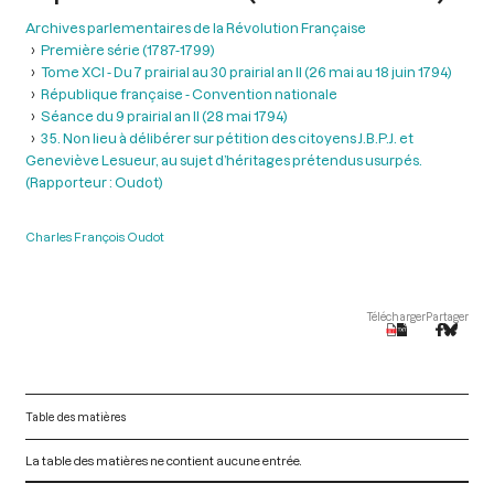
Archives parlementaires de la Révolution Française
Première série (1787-1799)
Tome XCI - Du 7 prairial au 30 prairial an II (26 mai au 18 juin 1794)
République française - Convention nationale
Séance du 9 prairial an II (28 mai 1794)
35. Non lieu à délibérer sur pétition des citoyens J.B.P.J. et
Geneviève Lesueur, au sujet d’héritages prétendus usurpés.
(Rapporteur : Oudot)
Charles François Oudot
Télécharger
Partager
Table des matières
La table des matières ne contient aucune entrée.
V