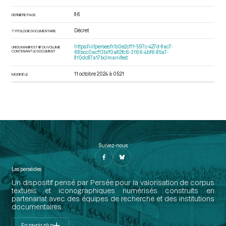
86
DERNIÈRE PAGE
Décret
TYPOLOGIE DOCUMENTAIRE
https://iiif.persee.fr/b0e2cf11-597c-427d-8ac7-
URI DU MANIFEST IIIF DU VOLUME
CONTENANT LE DOCUMENT
68bcc0acf13b/f0a82fc6-3166-4bf6-85a7-
810dc87a17bc/manifest
11 octobre 2024 à 05:21
MODIFIÉ LE
Suivez-nous
Les perséides
Un dispositif pensé par Persée pour la valorisation de corpus
textuels et iconographiques numérisés construits en
partenariat avec des équipes de recherche et des institutions
documentaires.
En savoir plus