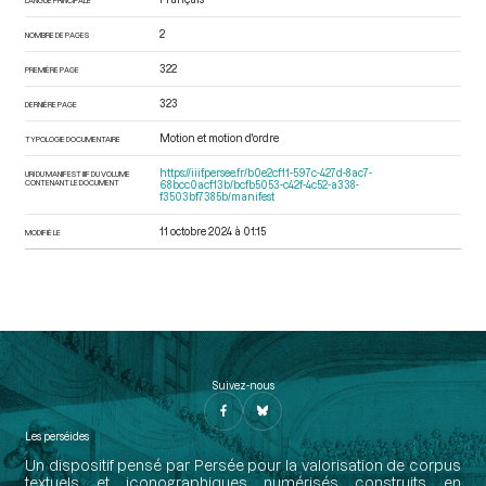
2
NOMBRE DE PAGES
322
PREMIÈRE PAGE
323
DERNIÈRE PAGE
Motion et motion d'ordre
TYPOLOGIE DOCUMENTAIRE
https://iiif.persee.fr/b0e2cf11-597c-427d-8ac7-
URI DU MANIFEST IIIF DU VOLUME
CONTENANT LE DOCUMENT
68bcc0acf13b/bcfb5053-c42f-4c52-a338-
f3503bf7385b/manifest
11 octobre 2024 à 01:15
MODIFIÉ LE
Suivez-nous
Les perséides
Un dispositif pensé par Persée pour la valorisation de corpus
textuels et iconographiques numérisés construits en