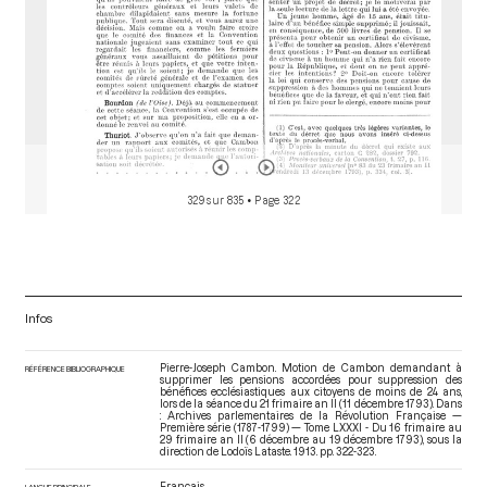
329 sur 835
• Page 322
Infos
Pierre-Joseph Cambon. Motion de Cambon demandant à
RÉFÉRENCE BIBLIOGRAPHIQUE
supprimer les pensions accordées pour suppression des
bénéfices ecclésiastiques aux citoyens de moins de 24 ans,
lors de la séance du 21 frimaire an II (11 décembre 1793). Dans
: Archives parlementaires de la Révolution Française —
Première série (1787-1799) — Tome LXXXI - Du 16 frimaire au
29 frimaire an II (6 décembre au 19 décembre 1793)
, sous la
direction de Lodoïs Lataste. 1913. pp. 322-323.
Français
LANGUE PRINCIPALE