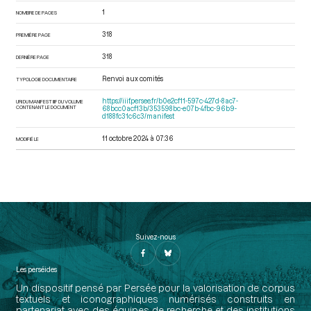
1
NOMBRE DE PAGES
318
PREMIÈRE PAGE
318
DERNIÈRE PAGE
Renvoi aux comités
TYPOLOGIE DOCUMENTAIRE
https://iiif.persee.fr/b0e2cf11-597c-427d-8ac7-
URI DU MANIFEST IIIF DU VOLUME
CONTENANT LE DOCUMENT
68bcc0acf13b/353598bc-e07b-4fbc-96b9-
d188fc31c6c3/manifest
11 octobre 2024 à 07:36
MODIFIÉ LE
Suivez-nous
Les perséides
Un dispositif pensé par Persée pour la valorisation de corpus
textuels et iconographiques numérisés construits en
partenariat avec des équipes de recherche et des institutions