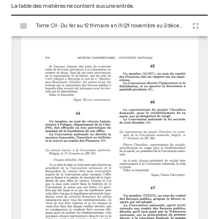
La table des matières ne contient aucune entrée.
V
Tome CII - Du 1er au 12 frimaire an III (21 novembre au 2 décembre 1794)
i
s
u
a
l
i
s
e
u
r
M
i
r
a
d
o
r