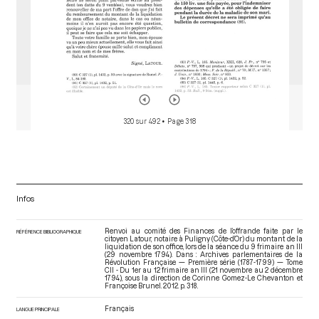
320 sur 492
• Page 318
Infos
Renvoi au comité des Finances de l’offrande faite par le
RÉFÉRENCE BIBLIOGRAPHIQUE
citoyen Latour, notaire à Puligny (Côte-d’Or) du montant de la
liquidation de son office, lors de la séance du 9 frimaire an III
(29 novembre 1794). Dans : Archives parlementaires de la
Révolution Française — Première série (1787-1799) — Tome
CII - Du 1er au 12 frimaire an III (21 novembre au 2 décembre
1794)
, sous la direction de Corinne Gomez-Le Chevanton et
Françoise Brunel. 2012. p. 318.
Français
LANGUE PRINCIPALE