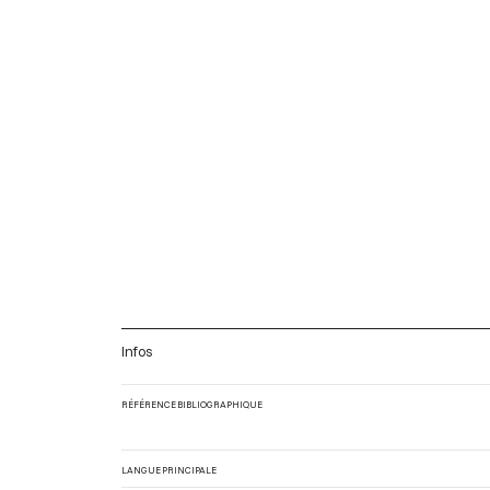
Infos
RÉFÉRENCE BIBLIOGRAPHIQUE
LANGUE PRINCIPALE