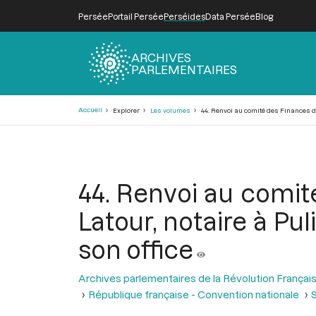
Persée
Portail Persée
Perséides
Data Persée
Blog
ARCHIVES
PARLEMENTAIRES
Fil
Accueil
Explorer
Les volumes
44. Renvoi au comité des Finances de l
d'Ariane
44. Renvoi au comité
Latour, notaire à Pu
son office
Archives parlementaires de la Révolution Françai
République française - Convention nationale
S