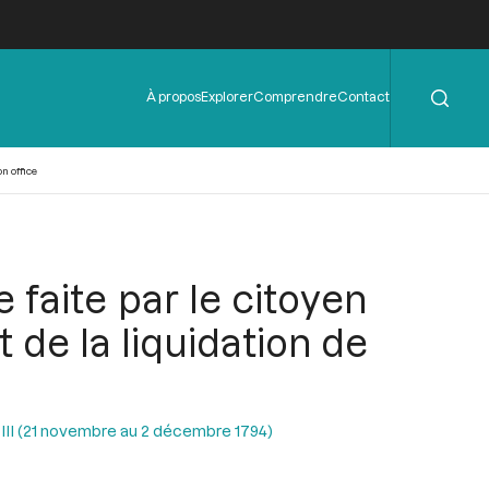
Rechercher
Menu
À propos
Explorer
Comprendre
Contact
de
l'en-
tête
n office
 faite par le citoyen
 de la liquidation de
n III (21 novembre au 2 décembre 1794)