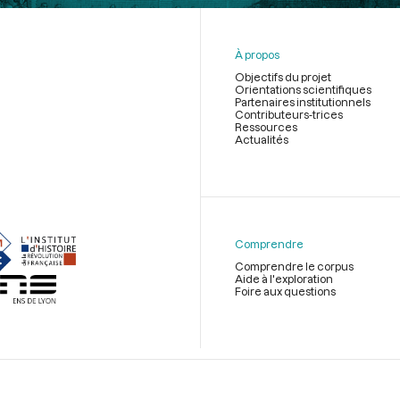
À propos
Objectifs du projet
Orientations scientifiques
Partenaires institutionnels
Contributeurs-trices
Ressources
Actualités
Menu
du
pied
de
Comprendre
page
Comprendre le corpus
Aide à l'exploration
Foire aux questions