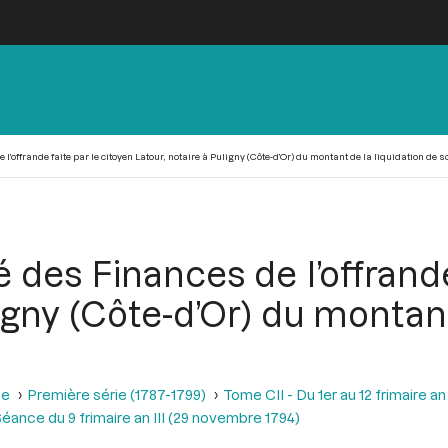
’offrande faite par le citoyen Latour, notaire à Puligny (Côte-d’Or) du montant de la liquidation de so
 des Finances de l’offrande
ligny (Côte-d’Or) du montant
se
Première série (1787-1799)
Tome CII - Du 1er au 12 frimaire a
éance du 9 frimaire an III (29 novembre 1794)