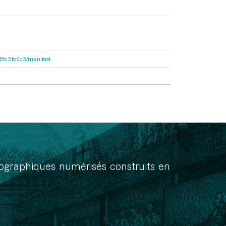
188fc31c6c3/manifest
onographiques numérisés construits en