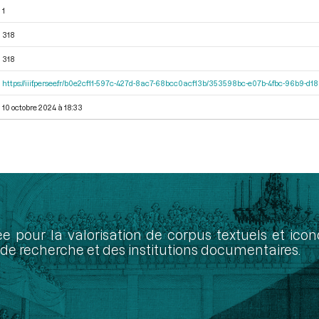
1
318
318
https://iiif.persee.fr/b0e2cf11-597c-427d-8ac7-68bcc0acf13b/353598bc-e07b-4fbc-96b9-d
10 octobre 2024 à 18:33
ée pour la valorisation de corpus textuels et ic
de recherche et des institutions documentaires.