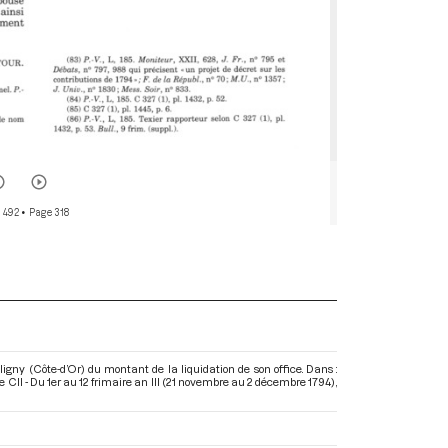
 492
• Page 318
ligny (Côte-d’Or) du montant de la liquidation de son office. Dans :
CII - Du 1er au 12 frimaire an III (21 novembre au 2 décembre 1794)
,