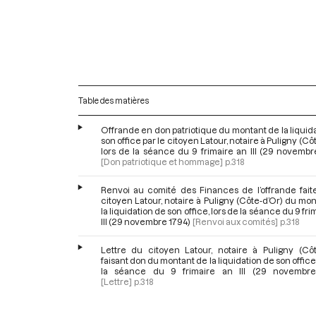
Table des matières
Offrande en don patriotique du montant de la liquid
son office par le citoyen Latour, notaire à Puligny (Côt
lors de la séance du 9 frimaire an III (29 novembr
[Don patriotique et hommage]
p.318
Renvoi au comité des Finances de l’offrande faite
citoyen Latour, notaire à Puligny (Côte-d’Or) du mo
la liquidation de son office, lors de la séance du 9 fri
III (29 novembre 1794)
[Renvoi aux comités]
p.318
Lettre du citoyen Latour, notaire à Puligny (Côte
faisant don du montant de la liquidation de son office,
la séance du 9 frimaire an III (29 novembre
[Lettre]
p.318