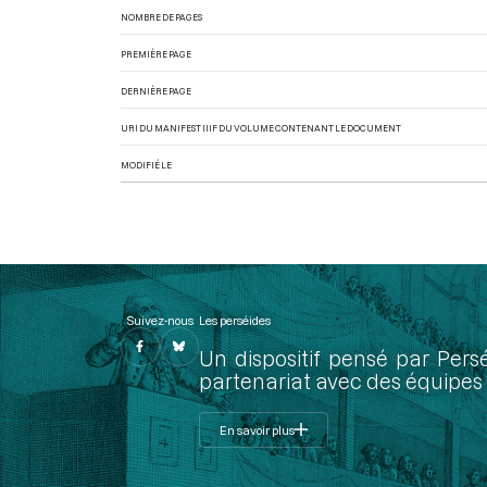
NOMBRE DE PAGES
PREMIÈRE PAGE
DERNIÈRE PAGE
URI DU MANIFEST IIIF DU VOLUME CONTENANT LE DOCUMENT
MODIFIÉ LE
Suivez-nous
Les perséides
Un dispositif pensé par Pers
partenariat avec des équipes 
En savoir plus