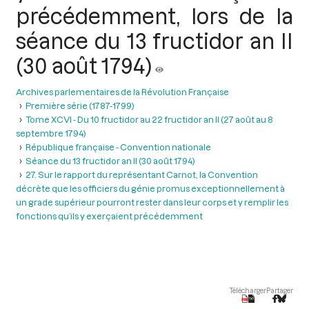
précédemment, lors de la
séance du 13 fructidor an II
(30 août 1794)
Archives parlementaires de la Révolution Française
Première série (1787-1799)
Tome XCVI - Du 10 fructidor au 22 fructidor an II (27 août au 8
septembre 1794)
République française - Convention nationale
Séance du 13 fructidor an II (30 août 1794)
27. Sur le rapport du représentant Carnot, la Convention
décrète que les officiers du génie promus exceptionnellement à
un grade supérieur pourront rester dans leur corps et y remplir les
fonctions qu’ils y exerçaient précédemment
Télécharger
Partager