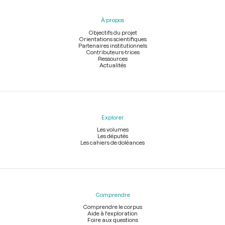
du
pied
À propos
de
page
Objectifs du projet
Orientations scientifiques
Partenaires institutionnels
Contributeurs-trices
Ressources
Actualités
Explorer
Les volumes
Les députés
Les cahiers de doléances
Comprendre
Comprendre le corpus
Aide à l'exploration
Foire aux questions