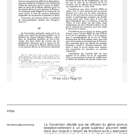
r
111 sur 452
• Page 101
Infos
La Convention décrète que les officiers du génie promus
RÉFÉRENCE BIBLIOGRAPHIQUE
exceptionnellement à un grade supérieur pourront rester
dans leur corps et y remplir les fonctions qu’ils y exerçaient