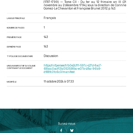
(1787-1799) — Tome CII - Du 1er au 12 frimaire an III (21
novembre au 2 décembre 1794)
, sous la direction de Corinne
Gomez-Le Chevanton et Françoise Brunel. 2012. p. 143.
Français
LANGUE PRINCIPALE
1
NOMBRE DE PAGES
143
PREMIÈRE PAGE
143
DERNIÈRE PAGE
Discussion
TYPOLOGIE DOCUMENTAIRE
https://iiif.persee.fr/b0e2cf11-597c-427d-8ac7-
URI DU MANIFEST IIIF DU VOLUME
CONTENANT LE DOCUMENT
68bcc0acf13b/353598bc-e07b-4fbc-96b9-
d188fc31c6c3/manifest
11 octobre 2024 à 07:33
MODIFIÉ LE
Suivez-nous