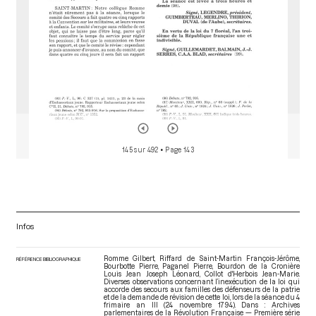
145 sur 492
• Page 143
Infos
Romme Gilbert, Riffard de Saint-Martin François-Jérôme,
RÉFÉRENCE BIBLIOGRAPHIQUE
Bourbotte Pierre, Paganel Pierre, Bourdon de la Cronière
Louis Jean Joseph Léonard, Collot d'Herbois Jean-Marie.
Diverses observations concernant l’inexécution de la loi qui
accorde des secours aux familles des défenseurs de la patrie
et de la demande de révision de cette loi, lors de la séance du 4
frimaire an III (24 novembre 1794). Dans : Archives
parlementaires de la Révolution Française — Première série