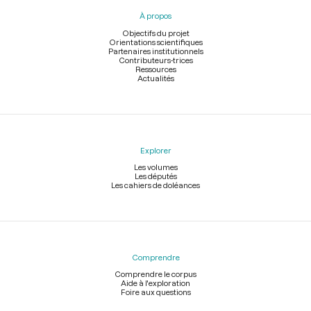
pied
À propos
de
page
Objectifs du projet
Orientations scientifiques
Partenaires institutionnels
Contributeurs-trices
Ressources
Actualités
Explorer
Les volumes
Les députés
Les cahiers de doléances
Comprendre
Comprendre le corpus
Aide à l'exploration
Foire aux questions