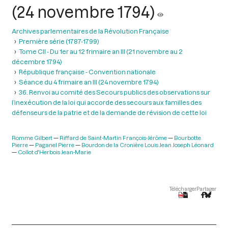
(24 novembre 1794)
Archives parlementaires de la Révolution Française
Première série (1787-1799)
Tome CII - Du 1er au 12 frimaire an III (21 novembre au 2
décembre 1794)
République française - Convention nationale
Séance du 4 frimaire an III (24 novembre 1794)
36. Renvoi au comité des Secours publics des observations sur
l’inexécution de la loi qui accorde des secours aux familles des
défenseurs de la patrie et de la demande de révision de cette loi
Romme Gilbert
Riffard de Saint-Martin François-Jérôme
Bourbotte
Pierre
Paganel Pierre
Bourdon de la Cronière Louis Jean Joseph Léonard
Collot d'Herbois Jean-Marie
Télécharger
Partager