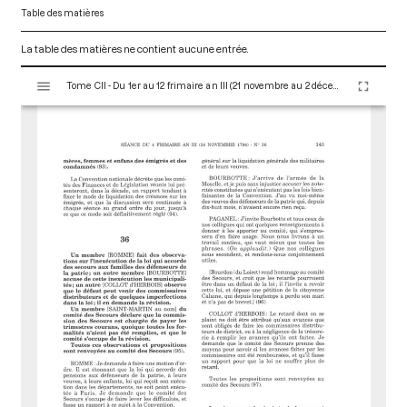
Table des matières
La table des matières ne contient aucune entrée.
V
Tome CII - Du 1er au 12 frimaire an III (21 novembre au 2 décembre 1794)
i
s
u
a
l
i
s
e
u
r
M
i
r
a
d
o
r