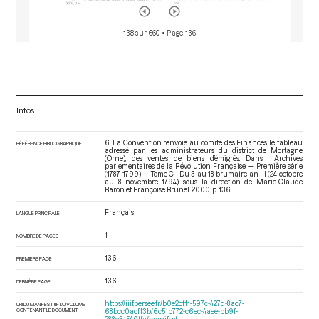
138 sur 660
• Page 136
Infos
6. La Convention renvoie au comité des Finances le tableau
RÉFÉRENCE BIBLIOGRAPHIQUE
adressé par les administrateurs du district de Mortagne
(Orne), des ventes de biens d’émigrés. Dans : Archives
parlementaires de la Révolution Française — Première série
(1787-1799) — Tome C - Du 3 au 18 brumaire an III (24 octobre
au 8 novembre 1794)
, sous la direction de Marie-Claude
Baron et Françoise Brunel. 2000. p. 136.
Français
LANGUE PRINCIPALE
1
NOMBRE DE PAGES
136
PREMIÈRE PAGE
136
DERNIÈRE PAGE
https://iiif.persee.fr/b0e2cf11-597c-427d-8ac7-
URI DU MANIFEST IIIF DU VOLUME
CONTENANT LE DOCUMENT
68bcc0acf13b/6c51b772-c6ec-4aee-bb9f-