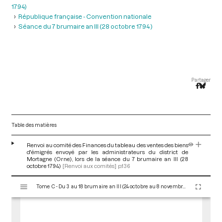
1794)
République française - Convention nationale
Séance du 7 brumaire an III (28 octobre 1794 )
Partager
Table des matières
Renvoi au comité des Finances du tableau des ventes des biens
d'émigrés envoyé par les administrateurs du district de
Mortagne (Orne), lors de la séance du 7 brumaire an III (28
octobre 1794)
[Renvoi aux comités]
p.136
V
Tome C - Du 3 au 18 brumaire an III (24 octobre au 8 novembre 1794)
i
s
u
a