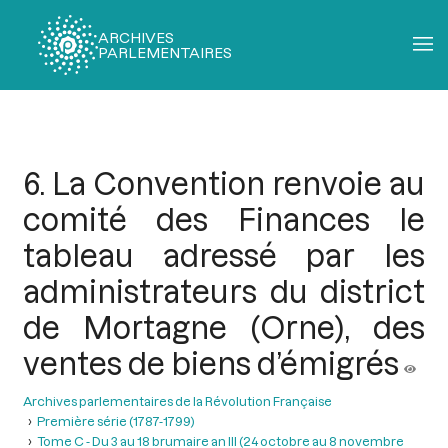
ARCHIVES
PARLEMENTAIRES
Fil
d'Ariane
6. La Convention renvoie au
comité des Finances le
tableau adressé par les
administrateurs du district
de Mortagne (Orne), des
ventes de biens d’émigrés
Archives parlementaires de la Révolution Française
Première série (1787-1799)
Tome C - Du 3 au 18 brumaire an III (24 octobre au 8 novembre