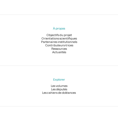
Menu
du
pied
À propos
de
page
Objectifs du projet
Orientations scientifiques
Partenaires institutionnels
Contributeurs-trices
Ressources
Actualités
Explorer
Les volumes
Les députés
Les cahiers de doléances