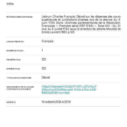
Infos
Lebrun Charles François. Décret sur les dépenses des cours
RÉFÉRENCE BIBLIOGRAPHIQUE
supérieures et juridictions diverses, lors de la séance du 6
juin 1790. Dans : Archives parlementaires de la Révolution
Française — Première série (1787-1799) — Tome XVI - Du 31
mai au 8 juillet 1790
, sous la direction de Jérôme Mavidal et
Emile Laurent. 1883. p. 123.
Français
LANGUE PRINCIPALE
1
NOMBRE DE PAGES
123
PREMIÈRE PAGE
123
DERNIÈRE PAGE
Décret
TYPOLOGIE DOCUMENTAIRE
https://iiif.persee.fr/b0e2cf11-597c-427d-8ac7-
URI DU MANIFEST IIIF DU VOLUME
CONTENANT LE DOCUMENT
68bcc0acf13b/8fdccad6-60d4-436a-a328-
f8f821d22158/manifest
10 octobre 2024 à 23:19
MODIFIÉ LE