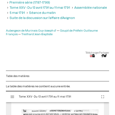
Première série (1787-1799)
Tome XXV - Du 13 avril 1791 au 11 mai 1791
Assemblée nationale
5 mai 1791
Séance du matin
Suite de la discussion sur l’affaire d’Avignon
Aubergeon de Murinais Guy-Joseph d'
Goupil de Préfeln Guillaume
François
Treilhard Jean-Baptiste
Télécharger
Partager
Table des matières
La table des matières ne contient aucune entrée.
V
Tome XXV - Du 13 avril 1791 au 11 mai 1791
i
s
u
a