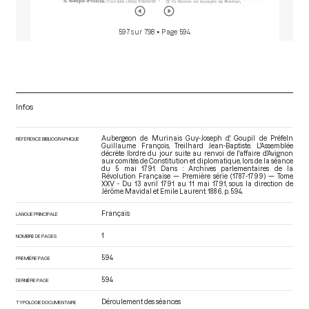
597 sur 798
• Page 594
Infos
Aubergeon de Murinais Guy-Joseph d', Goupil de Préfeln
RÉFÉRENCE BIBLIOGRAPHIQUE
Guillaume François, Treilhard Jean-Baptiste. L'Assemblée
décrète l’ordre du jour suite au renvoi de l'affaire d'Avignon
aux comités de Constitution et diplomatique, lors de la séance
du 5 mai 1791. Dans : Archives parlementaires de la
Révolution Française — Première série (1787-1799) — Tome
XXV - Du 13 avril 1791 au 11 mai 1791
, sous la direction de
Jérôme Mavidal et Emile Laurent. 1886. p. 594.
Français
LANGUE PRINCIPALE
1
NOMBRE DE PAGES
594
PREMIÈRE PAGE
594
DERNIÈRE PAGE
Déroulement des séances
TYPOLOGIE DOCUMENTAIRE