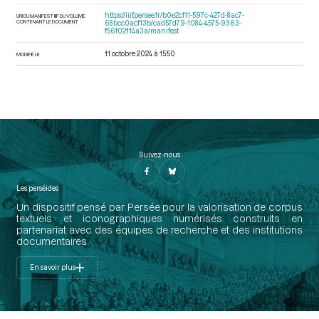
https://iiif.persee.fr/b0e2cf11-597c-427d-8ac7-
URI DU MANIFEST IIIF DU VOLUME
CONTENANT LE DOCUMENT
68bcc0acf13b/cad57d79-1084-4575-9363-
f56f02114a3a/manifest
11 octobre 2024 à 15:50
MODIFIÉ LE
Suivez-nous
Les perséides
Un dispositif pensé par Persée pour la valorisation de corpus
textuels et iconographiques numérisés construits en
partenariat avec des équipes de recherche et des institutions
documentaires.
En savoir plus