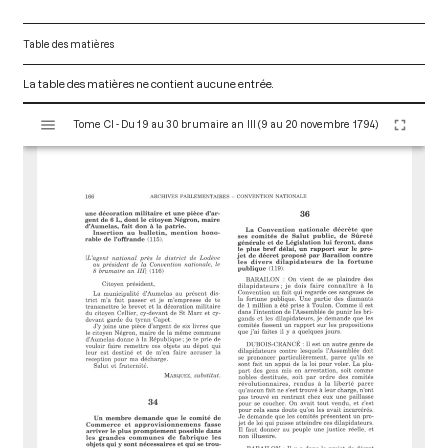
Table des matières
La table des matières ne contient aucune entrée.
V
Tome CI - Du 19 au 30 brumaire an III (9 au 20 novembre 1794)
i
s
u
a
l
i
s
e
u
r
M
i
r
a
d
o
r