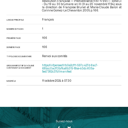
Révolution Française — Première série (1787-1799) — Tome CI
- Du 19 au 30 brumaire an III (9 au 20 novembre 1794)
, sous
la direction de Françoise Brunel et Marie-Claude Baron et
Corinne Gomez-Le Chevanton. 2005. p. 166.
Français
LANGUE PRINCIPALE
1
NOMBRE DE PAGES
166
PREMIÈRE PAGE
166
DERNIÈRE PAGE
Renvoi aux comités
TYPOLOGIE DOCUMENTAIRE
https://iiif.persee.fr/b0e2cf11-597c-427d-8ac7-
URI DU MANIFEST IIIF DU VOLUME
CONTENANT LE DOCUMENT
68bcc0acf13b/f4a8b315-184e-40dc-805a-
5e47382c3741/manifest
11 octobre 2024 à 07:30
MODIFIÉ LE
Suivez-nous