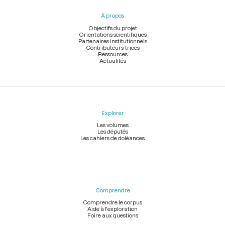
pied
À propos
de
page
Objectifs du projet
Orientations scientifiques
Partenaires institutionnels
Contributeurs-trices
Ressources
Actualités
Explorer
Les volumes
Les députés
Les cahiers de doléances
Comprendre
Comprendre le corpus
Aide à l'exploration
Foire aux questions