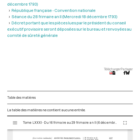
décembre 1793)
République française - Convention nationale
Séance du 28 frimaire an II (Mercredi 18 décembre 1793)
Décret portant que les pièces lues par le président du conseil
exécutif provisoire seront déposées sur le bureau et renvoyées au
comité de sûreté générale
Télécharger
Partager
Table des matières
La table des matières ne contient aucune entrée.
V
Tome LXXXI - Du 16 frimaire au 29 frimaire an II (6 décembre au 19 décembre 1793)
i
s
u