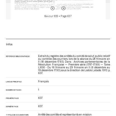
644 sur 835
• Page 637
Infos
Extrait du registre des arrêtés du comité de salut public relatif
RÉFÉRENCE BIBLIOGRAPHIQUE
au contrôle des courriers, lors de la séance du 28 frimaire an
II (18 décembre 1793). Dans : Archives parlementaires de la
Révolution Française — Première série (1787-1799) — Tome
LXXXI - Du 16 frimaire au 29 frimaire an II (6 décembre au
19 décembre 1793)
, sous la direction de Lodoïs Lataste. 1913. p.
637.
Français
LANGUE PRINCIPALE
1
NOMBRE DE PAGES
637
PREMIÈRE PAGE
637
DERNIÈRE PAGE
Arrêté des comités et représentants en mission
TYPOLOGIE DOCUMENTAIRE