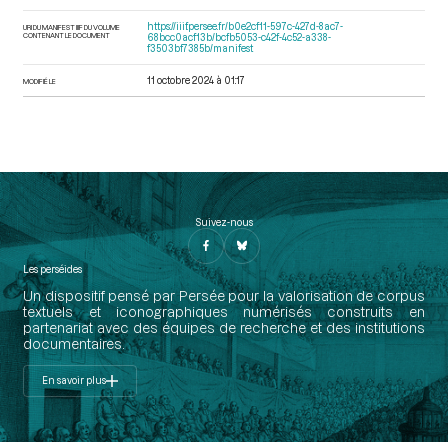
https://iiif.persee.fr/b0e2cf11-597c-427d-8ac7-
URI DU MANIFEST IIIF DU VOLUME
CONTENANT LE DOCUMENT
68bcc0acf13b/bcfb5053-c42f-4c52-a338-
f3503bf7385b/manifest
11 octobre 2024 à 01:17
MODIFIÉ LE
Suivez-nous
Les perséides
Un dispositif pensé par Persée pour la valorisation de corpus
textuels et iconographiques numérisés construits en
partenariat avec des équipes de recherche et des institutions
documentaires.
En savoir plus