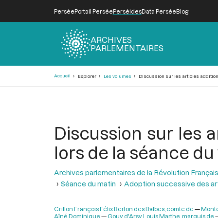
Persée
Portail Persée
Perséides
Data Persée
Blog
ARCHIVES
PARLEMENTAIRES
Fil
Accueil
Explorer
Les volumes
Discussion sur les articles additionn
d'Ariane
Discussion sur les a
lors de la séance du 
Archives parlementaires de la Révolution Françai
Séance du matin
Adoption successive des arti
Crillon François Félix Berton des Balbes, comte de
Monte
Aîné Dominique
Gouy d'Arsy Louis Marthe, marquis de