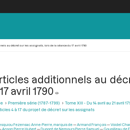
els au décret sur les assignats, lors de la séance du 17 avril 1790
rticles additionnels au décr
17 avril 1790
se
Première série (1787-1799)
Tome XIII - Du 14 avril au 21 avril 17
cles 4 à 17 du projet de décret sur les assignats
squiou Fezensac Anne-Pierre, marquis de
Armand François
Voidel Cha
Anson Pierre Hubert
Dupont de Nemours Pierre Samuel
Goupilleau de 