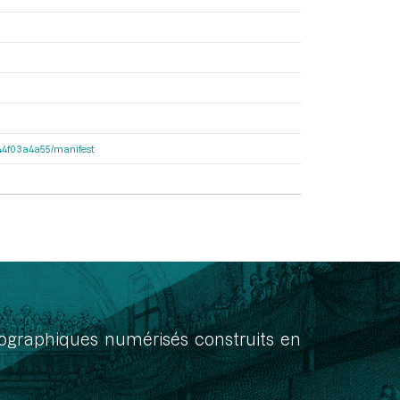
7f44f03a4a55/manifest
onographiques numérisés construits en