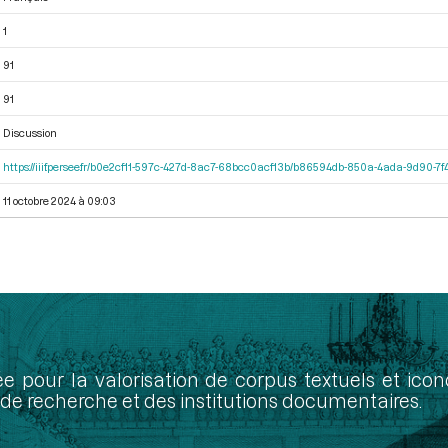
1
91
91
Discussion
https://iiif.persee.fr/b0e2cf11-597c-427d-8ac7-68bcc0acf13b/b86594db-850a-4ada-9d90-
11 octobre 2024 à 09:03
ée pour la valorisation de corpus textuels et ic
de recherche et des institutions documentaires.