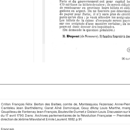
96 su
Crillon François Félix Berton des Balbes, comte de, Montesquiou Fezensac Anne-Pier
Canteleu Jean Barthélemy, Garat Aîné Dominique, Gouy d'Arsy Louis Marthe, marqu
Goupilleau de Fontenay Jean-François, Bouteville-Dumetz Gislain-Louis. Discussion sur les
du 17 avril 1790. Dans : Archives parlementaires de la Révolution Française — Première s
direction de Jérôme Mavidal et Emile Laurent. 1882. p. 91.
Français