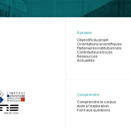
À propos
Objectifs du projet
Orientations scientifiques
Partenaires institutionnels
Contributeurs-trices
Ressources
Actualités
Menu
du
pied
de
Comprendre
page
Comprendre le corpus
Aide à l'exploration
Foire aux questions