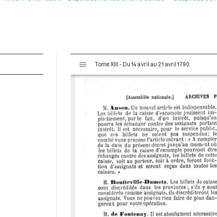
V
Tome XIII - Du 14 avril au 21 avril 1790.
i
s
u
a
l
i
s
e
u
r
M
i
r
a
d