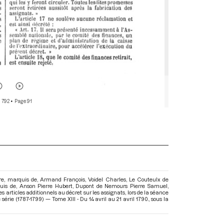
r 792
• Page 91
re, marquis de, Armand François, Voidel Charles, Le Couteulx de
is de, Anson Pierre Hubert, Dupont de Nemours Pierre Samuel,
 articles additionnels au décret sur les assignats, lors de la séance
érie (1787-1799) — Tome XIII - Du 14 avril au 21 avril 1790.
, sous la