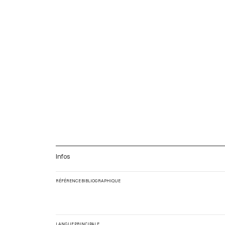
Infos
RÉFÉRENCE BIBLIOGRAPHIQUE
LANGUE PRINCIPALE