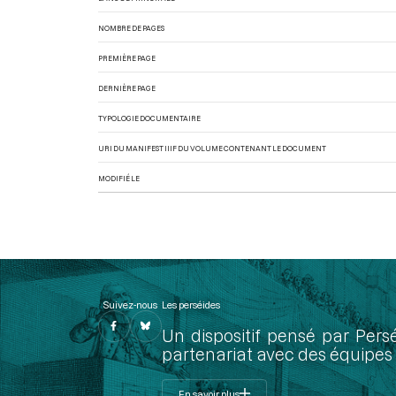
NOMBRE DE PAGES
PREMIÈRE PAGE
DERNIÈRE PAGE
TYPOLOGIE DOCUMENTAIRE
URI DU MANIFEST IIIF DU VOLUME CONTENANT LE DOCUMENT
MODIFIÉ LE
Suivez-nous
Les perséides
Un dispositif pensé par Pers
partenariat avec des équipes 
En savoir plus