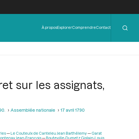
Rechercher
Menu
À propos
Explorer
Comprendre
Contact
de
l'en-
tête
et sur les assignats,
90.
Assemblée nationale
17 avril 1790
rles
Le Couteulx de Canteleu Jean Barthélemy
Garat
Fontenay Jean-François
Bouteville-Dumetz Gislain-Louis