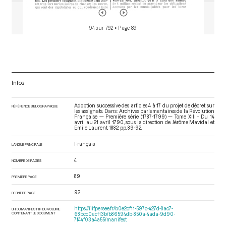
Bonnay Charles François, marquis de
94 sur 792
• Page 89
Infos
Adoption successive des articles 4 à 17 du projet de décret sur
RÉFÉRENCE BIBLIOGRAPHIQUE
les assignats. Dans : Archives parlementaires de la Révolution
Française — Première série (1787-1799) — Tome XIII - Du 14
avril au 21 avril 1790.
, sous la direction de Jérôme Mavidal et
Emile Laurent. 1882. pp. 89-92.
Français
LANGUE PRINCIPALE
4
NOMBRE DE PAGES
89
PREMIÈRE PAGE
92
DERNIÈRE PAGE
https://iiif.persee.fr/b0e2cf11-597c-427d-8ac7-
URI DU MANIFEST IIIF DU VOLUME
CONTENANT LE DOCUMENT
68bcc0acf13b/b86594db-850a-4ada-9d90-
7f44f03a4a55/manifest