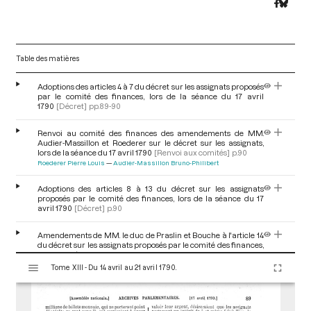
Table des matières
Adoptions des articles 4 à 7 du décret sur les assignats proposés
par le comité des finances, lors de la séance du 17 avril
1790
[Décret]
pp.89-90
Renvoi au comité des finances des amendements de MM.
Audier-Massillon et Roederer sur le décret sur les assignats,
lors de la séance du 17 avril 1790
[Renvoi aux comités]
p.90
Roederer Pierre Louis
Audier-Massillon Bruno-Philibert
Adoptions des articles 8 à 13 du décret sur les assignats
proposés par le comité des finances, lors de la séance du 17
avril 1790
[Décret]
p.90
Amendements de MM. le duc de Praslin et Bouche à l'article 14
du décret sur les assignats proposés par le comité des finances,
lors de la séance du 17 avril 1790
[Amendement]
p.90
V
Choiseul-Praslin Renaud César Louis, duc de
Bouche Charles-
Tome XIII - Du 14 avril au 21 avril 1790.
i
François
s
u
Adoptions des articles 14 et 15 du décret sur les assignats
proposés par le comité des finances, lors de la séance du 17