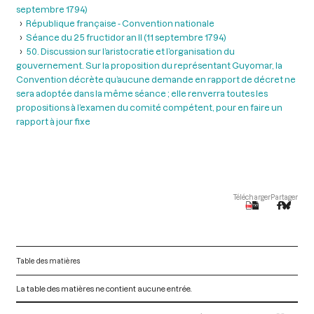
septembre 1794)
République française - Convention nationale
Séance du 25 fructidor an II (11 septembre 1794)
50. Discussion sur l’aristocratie et l’organisation du
gouvernement. Sur la proposition du représentant Guyomar, la
Convention décrète qu’aucune demande en rapport de décret ne
sera adoptée dans la même séance ; elle renverra toutes les
propositions à l’examen du comité compétent, pour en faire un
rapport à jour fixe
Télécharger
Partager
Table des matières
La table des matières ne contient aucune entrée.
V