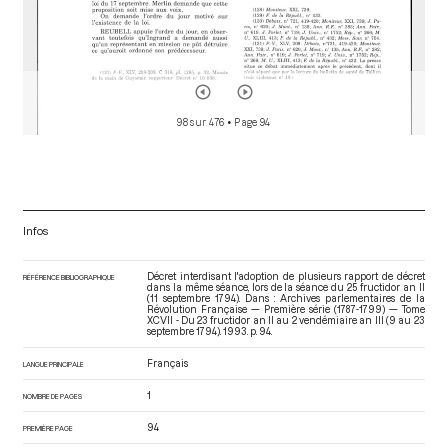
98 sur 476
• Page 94
Infos
Décret interdisant l'adoption de plusieurs rapport de décret
RÉFÉRENCE BIBLIOGRAPHIQUE
dans la même séance, lors de la séance du 25 fructidor an II
(11 septembre 1794). Dans : Archives parlementaires de la
Révolution Française — Première série (1787-1799) — Tome
XCVII - Du 23 fructidor an II au 2 vendémiaire an III (9 au 23
septembre 1794)
. 1993. p. 94.
Français
LANGUE PRINCIPALE
1
NOMBRE DE PAGES
94
PREMIÈRE PAGE