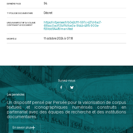
94
DERNIÈRE PAGE
Décret
TYPOLOGIE DOCUMENTAIRE
https://iiif.persee.fr/b0e2cf11-597c-427d-8ac7-
URI DU MANIFEST IIIF DU VOLUME
CONTENANT LE DOCUMENT
68bcc0acf13b/f1d1ce3a-9b4b-48f5-900e-
f551dd5f44f8/manifest
11 octobre 2024 à 07:18
MODIFIÉ LE
Suivez-nous
Les perséides
Un dispositif pensé par Persée pour la valorisation de corpus
textuels et iconographiques numérisés construits en
partenariat avec des équipes de recherche et des institutions
documentaires.
En savoir plus