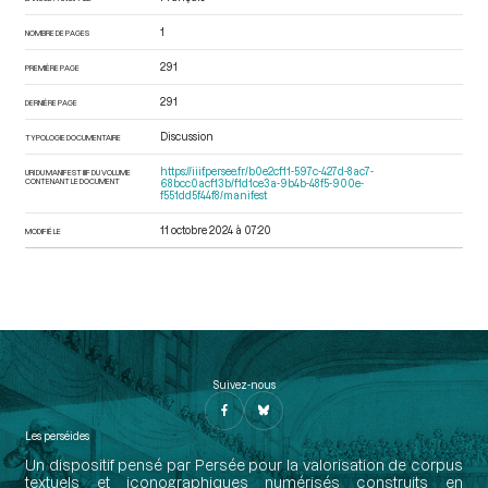
1
NOMBRE DE PAGES
291
PREMIÈRE PAGE
291
DERNIÈRE PAGE
Discussion
TYPOLOGIE DOCUMENTAIRE
https://iiif.persee.fr/b0e2cf11-597c-427d-8ac7-
URI DU MANIFEST IIIF DU VOLUME
CONTENANT LE DOCUMENT
68bcc0acf13b/f1d1ce3a-9b4b-48f5-900e-
f551dd5f44f8/manifest
11 octobre 2024 à 07:20
MODIFIÉ LE
Suivez-nous
Les perséides
Un dispositif pensé par Persée pour la valorisation de corpus
textuels et iconographiques numérisés construits en