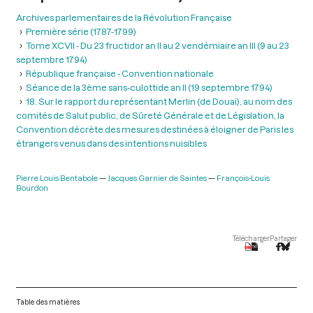
Archives parlementaires de la Révolution Française
Première série (1787-1799)
Tome XCVII - Du 23 fructidor an II au 2 vendémiaire an III (9 au 23
septembre 1794)
République française - Convention nationale
Séance de la 3ème sans-culottide an II (19 septembre 1794)
18. Sur le rapport du représentant Merlin (de Douai), au nom des
comités de Salut public, de Sûreté Générale et de Législation, la
Convention décrète des mesures destinées à éloigner de Paris les
étrangers venus dans des intentions nuisibles
Pierre Louis Bentabole
Jacques Garnier de Saintes
François-Louis
Bourdon
Télécharger
Partager
Table des matières