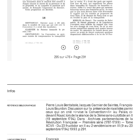
295 sur 476
• Page 291
Infos
Pierre Louis Bentabole, Jacques Garnier de Saintes, François-
RÉFÉRENCE BIBLIOGRAPHIQUE
Louis Bourdon. Discussion sur la présence de royalistes parmi
ceux qui on crié <i>vive la Convention</i> au Palais, ci-
devant Royal, lors de la séance de la 3ème sans-culottide an II
(19 septembre 1794). Dans : Archives parlementaires de la
Révolution Française — Première série (1787-1799) — Tome
XCVII - Du 23 fructidor an II au 2 vendémiaire an III (9 au 23
septembre 1794)
. 1993. p. 291.
Français
LANGUE PRINCIPALE