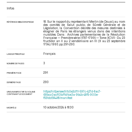
Infos
18. Sur le rapport du représentant Merlin (de Douai), au nom
RÉFÉRENCE BIBLIOGRAPHIQUE
des comités de Salut public, de Sûreté Générale et de
Législation, la Convention décrète des mesures destinées à
éloigner de Paris les étrangers venus dans des intentions
nuisibles. Dans : Archives parlementaires de la Révolution
Française — Première série (1787-1799) — Tome XCVII - Du 23
fructidor an II au 2 vendémiaire an III (9 au 23 septembre
1794)
. 1993. pp. 291-293.
Français
LANGUE PRINCIPALE
3
NOMBRE DE PAGES
291
PREMIÈRE PAGE
293
DERNIÈRE PAGE
https://iiif.persee.fr/b0e2cf11-597c-427d-8ac7-
URI DU MANIFEST IIIF DU VOLUME
CONTENANT LE DOCUMENT
68bcc0acf13b/f1d1ce3a-9b4b-48f5-900e-
f551dd5f44f8/manifest
10 octobre 2024 à 18:30
MODIFIÉ LE