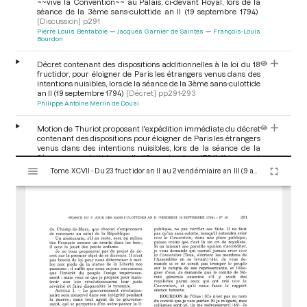
~~vive la Convention~~ au Palais, ci-devant Royal, lors de la
séance de la 3ème sans-culottide an II (19 septembre 1794)
[Discussion]
p.291
Pierre Louis Bentabole
Jacques Garnier de Saintes
François-Louis
Bourdon
Décret contenant des dispositions additionnelles à la loi du 18
fructidor, pour éloigner de Paris les étrangers venus dans des
intentions nuisibles, lors de la séance de la 3ème sans-culottide
an II (19 septembre 1794)
[Décret]
pp.291-293
Philippe Antoine Merlin de Douai
Motion de Thuriot proposant l'expédition immédiate du décret
contenant des dispositions pour éloigner de Paris les étrangers
venus dans des intentions nuisibles, lors de la séance de la
3ème sans-culottide an II (19 septembre 1794)
[Motion et
V
motion d'ordre]
p.293
Tome XCVII - Du 23 fructidor an II au 2 vendémiaire an III (9 au 23 septembre 1794)
i
Jacques Alexis Thuriot
s
u
a
l
i
s
e
u
r
M