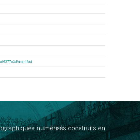
31af6277e3d/manifest
onographiques numérisés construits en