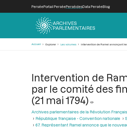
Persée
Portail Persée
Perséides
Data Persée
Blog
ARCHIVES
PARLEMENTAIRES
Fil
Accueil
Explorer
Les volumes
Intervention de Ramel annonçant les 
d'Ariane
Intervention de Ram
par le comité des fin
(21 mai 1794)
Archives parlementaires de la Révolution Françai
République française - Convention nationale
S
67. Représentant Ramel annonce que le nouveau s