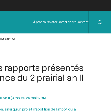
Rechercher
Menu
À propos
Explorer
Comprendre
Contact
de
l'en-
tête
(21 mai 1794)
s rapports présentés
ce du 2 prairial an II
l An II (3 mai au 25 mai 1794)
insi qu’un projet d’abolition de l’impôt qui a