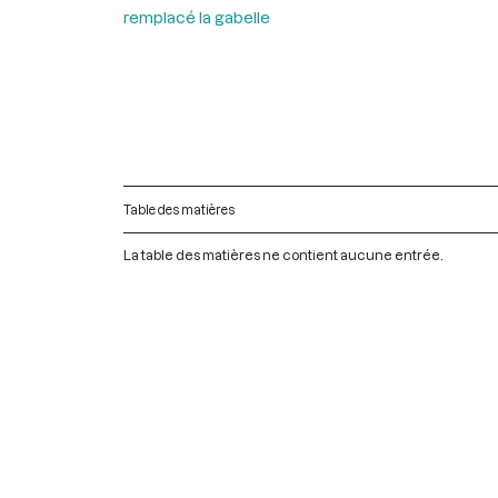
remplacé la gabelle
Table des matières
La table des matières ne contient aucune entrée.