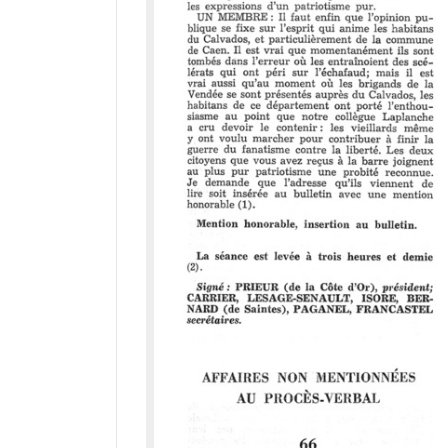
r
a
d
o
r