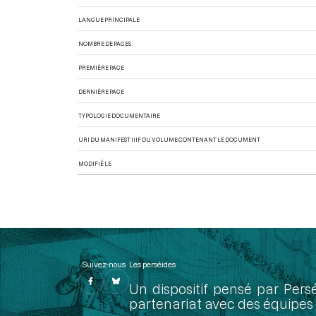
LANGUE PRINCIPALE
NOMBRE DE PAGES
PREMIÈRE PAGE
DERNIÈRE PAGE
TYPOLOGIE DOCUMENTAIRE
URI DU MANIFEST IIIF DU VOLUME CONTENANT LE DOCUMENT
MODIFIÉ LE
Suivez-nous
Les perséides
Un dispositif pensé par Pers
partenariat avec des équipes 