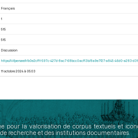
Français
1
515
515
Discussion
https://iiif.persee.fr/b0e2cf11-597c-427d-8ac7-68bcc0acf13b/8a9e7f27-a845-46d0-a283-d
11 octobre 2024 à 05:03
ée pour la valorisation de corpus textuels et ic
de recherche et des institutions documentaires.