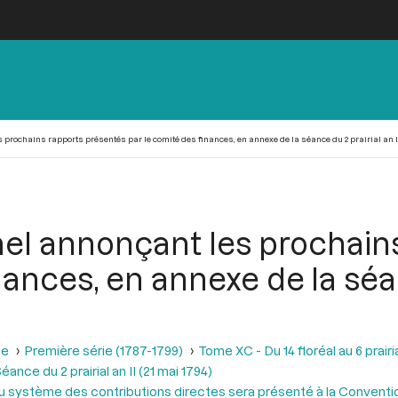
prochains rapports présentés par le comité des finances, en annexe de la séance du 2 prairial an II 
el annonçant les prochain
ances, en annexe de la séan
se
Première série (1787-1799)
Tome XC - Du 14 floréal au 6 prairia
éance du 2 prairial an II (21 mai 1794)
ystème des contributions directes sera présenté à la Convention, a