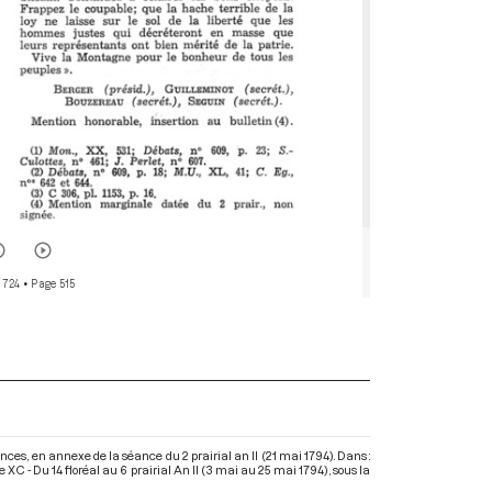
 724
• Page 515
es, en annexe de la séance du 2 prairial an II (21 mai 1794). Dans :
C - Du 14 floréal au 6 prairial An II (3 mai au 25 mai 1794)
, sous la