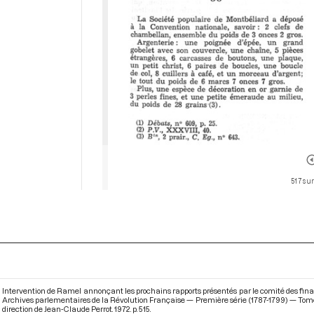
517 sur
Intervention de Ramel annonçant les prochains rapports présentés par le comité des financ
Archives parlementaires de la Révolution Française — Première série (1787-1799) — Tome X
direction de Jean-Claude Perrot. 1972. p. 515.