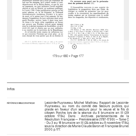
179 sur 660
• Page 177
Infos
Lecointe-Puyraveau Michel Mathieu. Rapport de Lecointe-
RÉFÉRENCE BIBLIOGRAPHIQUE
Puyraveau, au nom du comité des Secours publics, qui
plaide en faveur d'un secours pour la veuve et le fils di
citoyen Porche, lors de la séance du 8 brumaire an III (29
octobre 1794). Dans : Archives parlementaires de la
Révolution Française — Première série (1787-1799) — Tome C
- Du 3 au 18 brumaire an III (24 octobre au 8 novembre 1794)
,
sous la direction de Marie-Claude Baron et Françoise Brunel.
2000. p. 177.