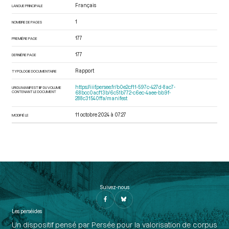
Français
LANGUE PRINCIPALE
1
NOMBRE DE PAGES
177
PREMIÈRE PAGE
177
DERNIÈRE PAGE
Rapport
TYPOLOGIE DOCUMENTAIRE
https://iiif.persee.fr/b0e2cf11-597c-427d-8ac7-
URI DU MANIFEST IIIF DU VOLUME
CONTENANT LE DOCUMENT
68bcc0acf13b/6c51b772-c6ec-4aee-bb9f-
288c31540ffa/manifest
11 octobre 2024 à 07:27
MODIFIÉ LE
Suivez-nous
Les perséides
Un dispositif pensé par Persée pour la valorisation de corpus