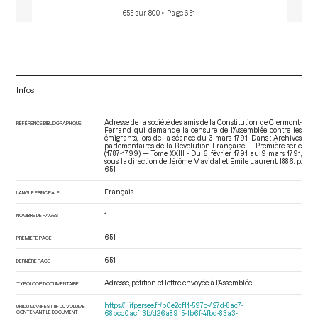
655 sur 800
• Page 651
Infos
Adresse de la société des amis de la Constitution de Clermont-
RÉFÉRENCE BIBLIOGRAPHIQUE
Ferrand qui demande la censure de l'Assemblée contre les
émigrants, lors de la séance du 3 mars 1791. Dans : Archives
parlementaires de la Révolution Française — Première série
(1787-1799) — Tome XXIII - Du 6 février 1791 au 9 mars 1791
,
sous la direction de Jérôme Mavidal et Emile Laurent. 1886. p.
651.
Français
LANGUE PRINCIPALE
1
NOMBRE DE PAGES
651
PREMIÈRE PAGE
651
DERNIÈRE PAGE
Adresse, pétition et lettre envoyée à l’Assemblée
TYPOLOGIE DOCUMENTAIRE
https://iiif.persee.fr/b0e2cf11-597c-427d-8ac7-
URI DU MANIFEST IIIF DU VOLUME
CONTENANT LE DOCUMENT
68bcc0acf13b/d26a8915-1b6f-4fbd-83a3-