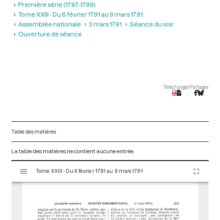
Première série (1787-1799)
Tome XXIII - Du 6 février 1791 au 9 mars 1791
Assemblée nationale
3 mars 1791
Séance du soir
Ouverture de séance
Télécharger
Partager
Table des matières
La table des matières ne contient aucune entrée.
V
Tome XXIII - Du 6 février 1791 au 9 mars 1791
i
s
u
a
l