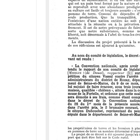
a
d
o
r