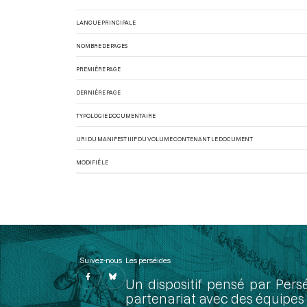
LANGUE PRINCIPALE
NOMBRE DE PAGES
PREMIÈRE PAGE
DERNIÈRE PAGE
TYPOLOGIE DOCUMENTAIRE
URI DU MANIFEST IIIF DU VOLUME CONTENANT LE DOCUMENT
MODIFIÉ LE
Suivez-nous
Les perséides
Un dispositif pensé par Pers
partenariat avec des équipes 