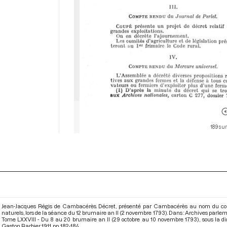
189 sur
Jean-Jacques Régis de Cambacérès. Décret, présenté par Cambacérès au nom du comité 
naturels, lors de la séance du 12 brumaire an II (2 novembre 1793). Dans : Archives parl
Tome LXXVIII - Du 8 au 20 brumaire an II (29 octobre au 10 novembre 1793)
, sous la 
Gaston Barbier. 1911. pp. 182-184.