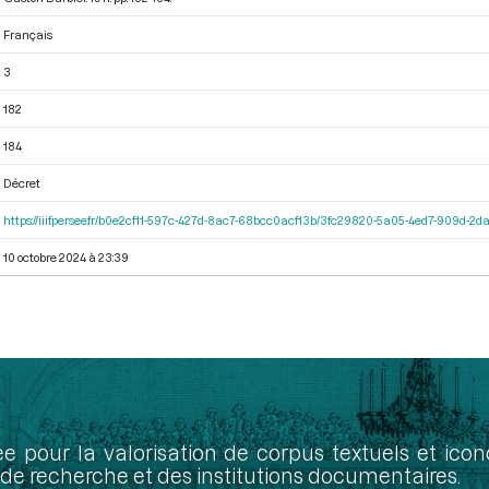
Français
3
182
184
Décret
https://iiif.persee.fr/b0e2cf11-597c-427d-8ac7-68bcc0acf13b/3fc29820-5a05-4ed7-909d-
10 octobre 2024 à 23:39
ée pour la valorisation de corpus textuels et ic
de recherche et des institutions documentaires.