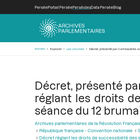
Persée
Portail Persée
Perséides
Data Persée
Blog
ARCHIVES
PARLEMENTAIRES
Fil
Accueil
Explorer
Les volumes
Décret, présenté par Cambacérès au n
d'Ariane
Décret, présenté pa
réglant les droits d
séance du 12 brumair
Archives parlementaires de la Révolution Françai
République française - Convention nationale
S
Décret réglant les droits de successibilité des 