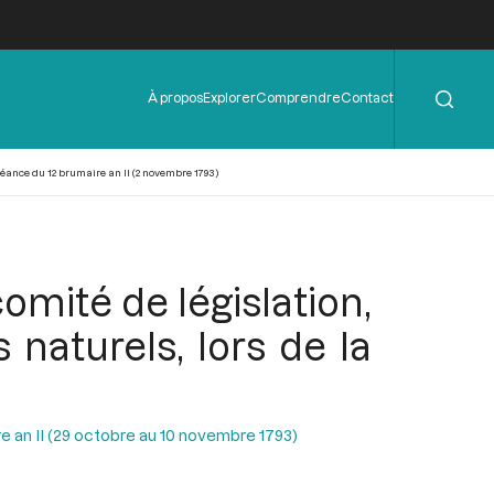
Rechercher
Menu
À propos
Explorer
Comprendre
Contact
de
l'en-
tête
éance du 12 brumaire an II (2 novembre 1793)
mité de législation,
 naturels, lors de la
e an II (29 octobre au 10 novembre 1793)