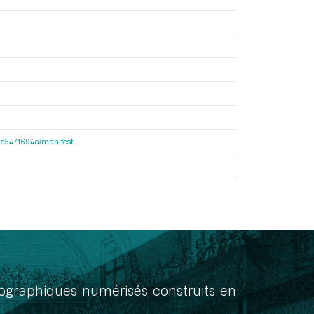
2dac5471694a/manifest
onographiques numérisés construits en