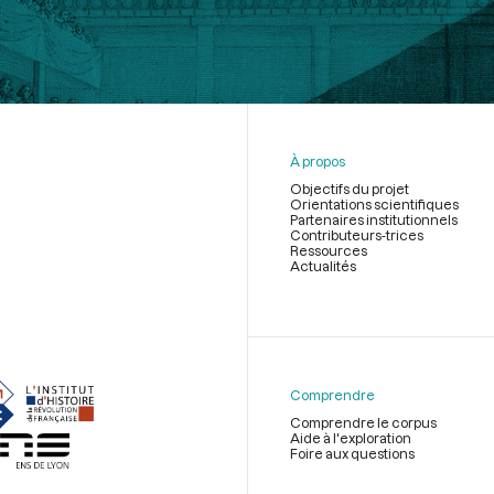
À propos
Objectifs du projet
Orientations scientifiques
Partenaires institutionnels
Contributeurs-trices
Ressources
Actualités
Menu
du
pied
de
Comprendre
page
Comprendre le corpus
Aide à l'exploration
Foire aux questions