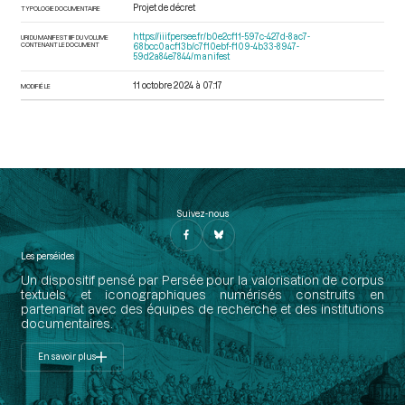
Projet de décret
TYPOLOGIE DOCUMENTAIRE
https://iiif.persee.fr/b0e2cf11-597c-427d-8ac7-
URI DU MANIFEST IIIF DU VOLUME
CONTENANT LE DOCUMENT
68bcc0acf13b/c7f10ebf-f109-4b33-8947-
59d2a84e7844/manifest
11 octobre 2024 à 07:17
MODIFIÉ LE
Suivez-nous
Les perséides
Un dispositif pensé par Persée pour la valorisation de corpus
textuels et iconographiques numérisés construits en
partenariat avec des équipes de recherche et des institutions
documentaires.
En savoir plus