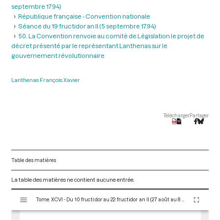
septembre 1794)
République française - Convention nationale
Séance du 19 fructidor an II (5 septembre 1794)
50. La Convention renvoie au comité de Législation le projet de
décret présenté par le représentant Lanthenas sur le
gouvernement révolutionnaire
Lanthenas François Xavier
Télécharger
Partager
Table des matières
La table des matières ne contient aucune entrée.
V
Tome XCVI - Du 10 fructidor au 22 fructidor an II (27 août au 8 septembre 1794)
i
s