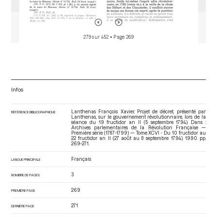
279 sur 452
• Page 269
Infos
Lanthenas François Xavier. Projet de décret, présenté par
RÉFÉRENCE BIBLIOGRAPHIQUE
Lanthenas, sur le gouvernement révolutionnaire, lors de la
séance du 19 fructidor an II (5 septembre 1794). Dans :
Archives parlementaires de la Révolution Française —
Première série (1787-1799) — Tome XCVI - Du 10 fructidor au
22 fructidor an II (27 août au 8 septembre 1794)
. 1990. pp.
269-271.
Français
LANGUE PRINCIPALE
3
NOMBRE DE PAGES
269
PREMIÈRE PAGE
271
DERNIÈRE PAGE