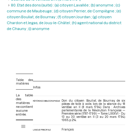
80. Etat des dons (suite) : (a) citoyen Lavallée ; (b) anonyme ; (c)
commune de Maubeuge ; (d) citoyen Perrier, de Compiègne ; (e)
citoyen Bouliat, de Bournay ; (f) citoyen Jourdan ; (g) citoyen
Chardon et Jegas, de Jouy-le-Châtel ; (h) agent national du district
de Chauny ; (i) anonyme
Table des
matières
Infos
La table
des
Don du citoyen Bouliat, de Bournay, de six
RÉFÉRENCE BIBLIOGRAPHIQUE
matières
pièces de toile à voile, lors de la séance du 18
ne contient
ventôse an II (8 mars 1794). Dans : Archives
aucune
parlementaires de la Révolution Française —
Première série (1787-1799) — Tome LXXXVI - Du
entrée.
13 au 30 ventôse an II (3 au 20 mars 1794)
.
1965. p. 214.
V
Tome LXXXVI - Du 13 au 30 ventôse an II (3 au 20 mars 1794)
i
Français
LANGUE PRINCIPALE