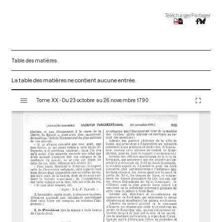
Télécharger
Partager
Table des matières
La table des matières ne contient aucune entrée.
V
Tome XX - Du 23 octobre au 26 novembre 1790
i
s
u
a
l
i
s
e
u
r
M
i
r