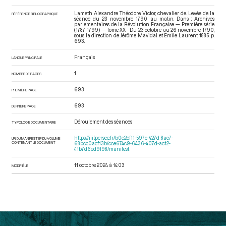
Lameth Alexandre Théodore Victor, chevalier de. Levée de la
RÉFÉRENCE BIBLIOGRAPHIQUE
séance du 23 novembre 1790 au matin. Dans : Archives
parlementaires de la Révolution Française — Première série
(1787-1799) — Tome XX - Du 23 octobre au 26 novembre 1790
,
sous la direction de Jérôme Mavidal et Emile Laurent. 1885. p.
693.
Français
LANGUE PRINCIPALE
1
NOMBRE DE PAGES
693
PREMIÈRE PAGE
693
DERNIÈRE PAGE
Déroulement des séances
TYPOLOGIE DOCUMENTAIRE
https://iiif.persee.fr/b0e2cf11-597c-427d-8ac7-
URI DU MANIFEST IIIF DU VOLUME
CONTENANT LE DOCUMENT
68bcc0acf13b/cce674c9-6436-407d-ac12-
41b7d6ed9f98/manifest
11 octobre 2024 à 14:03
MODIFIÉ LE