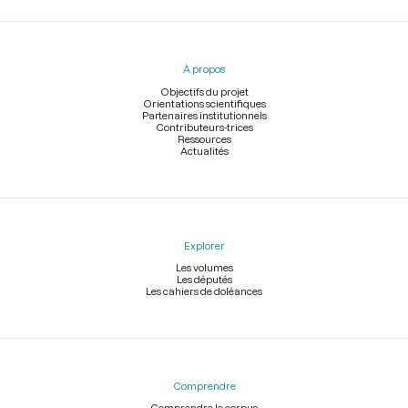
Menu
du
pied
À propos
de
page
Objectifs du projet
Orientations scientifiques
Partenaires institutionnels
Contributeurs-trices
Ressources
Actualités
Explorer
Les volumes
Les députés
Les cahiers de doléances
Comprendre
Comprendre le corpus