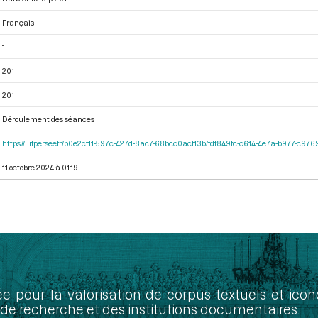
Français
1
201
201
Déroulement des séances
https://iiif.persee.fr/b0e2cf11-597c-427d-8ac7-68bcc0acf13b/fdf849fc-c614-4e7a-b977-c97
11 octobre 2024 à 01:19
ée pour la valorisation de corpus textuels et ic
de recherche et des institutions documentaires.