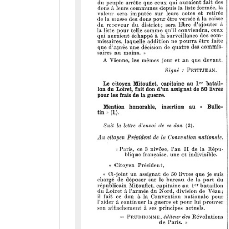
a
d
o
r