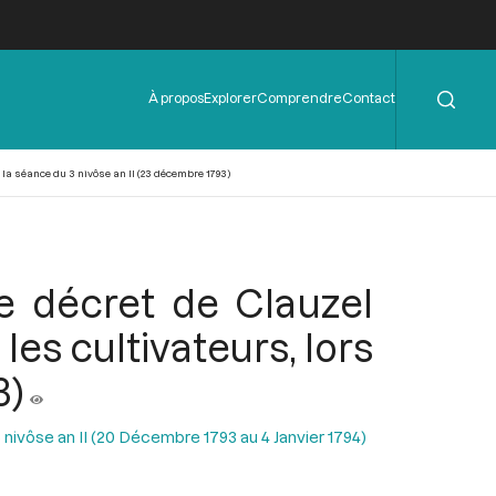
Rechercher
Menu
À propos
Explorer
Comprendre
Contact
de
l'en-
tête
 la séance du 3 nivôse an II (23 décembre 1793)
e décret de Clauzel
es cultivateurs, lors
3)
 nivôse an II (20 Décembre 1793 au 4 Janvier 1794)