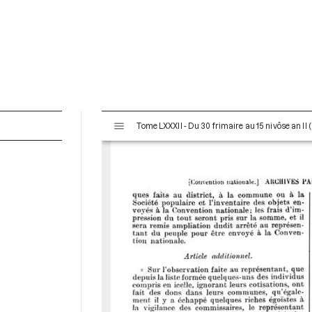
V
Tome LXXXII - Du 30 frimaire au 15 nivôse an II
i
s
u
a
l
i
s
e
u
r
M
i
r