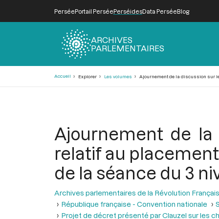
Persée
Portail Persée
Perséides
Data Persée
Blog
ARCHIVES
PARLEMENTAIRES
Fil
Accueil
Explorer
Les volumes
Ajournement de la discussion sur le 
d'Ariane
Ajournement de la 
relatif au placement
de la séance du 3 ni
Archives parlementaires de la Révolution Françai
République française - Convention nationale
S
Projet de décret présenté par Clauzel sur les 