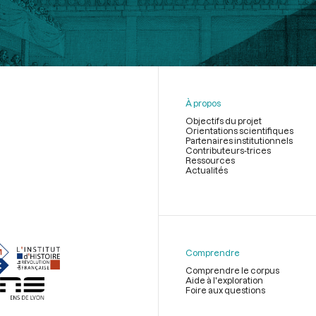
À propos
Objectifs du projet
Orientations scientifiques
Partenaires institutionnels
Contributeurs-trices
Ressources
Actualités
Menu
du
pied
de
Comprendre
page
Comprendre le corpus
Aide à l'exploration
Foire aux questions