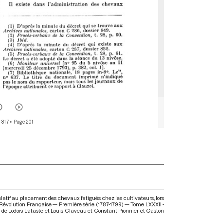
 817
• Page 201
elatif au placement des chevaux fatigués chez les cultivateurs, lors
 Révolution Française — Première série (1787-1799) — Tome LXXXII -
on de Lodoïs Lataste et Louis Claveau et Constant Pionnier et Gaston