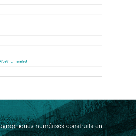
697ce511c/manifest
onographiques numérisés construits en