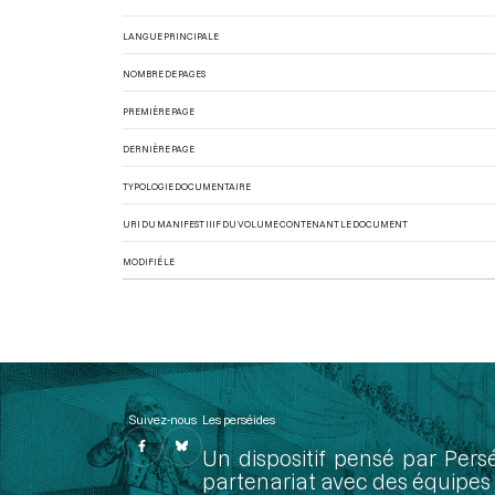
LANGUE PRINCIPALE
NOMBRE DE PAGES
PREMIÈRE PAGE
DERNIÈRE PAGE
TYPOLOGIE DOCUMENTAIRE
URI DU MANIFEST IIIF DU VOLUME CONTENANT LE DOCUMENT
MODIFIÉ LE
Suivez-nous
Les perséides
Un dispositif pensé par Pers
partenariat avec des équipes 