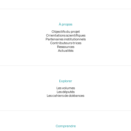
Menu
du
pied
À propos
de
page
Objectifs du projet
Orientations scientifiques
Partenaires institutionnels
Contributeurs-trices
Ressources
Actualités
Explorer
Les volumes
Les députés
Les cahiers de doléances
Comprendre