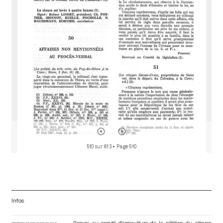
d
o
r
510 sur 613
• Page 510
Infos