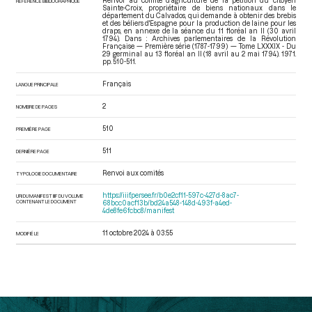
Renvoi au comité d'agriculture de la pétition du citoyen
RÉFÉRENCE BIBLIOGRAPHIQUE
Sainte-Croix, propriétaire de biens nationaux dans le
département du Calvados, qui demande à obtenir des brebis
et des béliers d'Espagne pour la production de laine pour les
draps, en annexe de la séance du 11 floréal an II (30 avril
1794). Dans : Archives parlementaires de la Révolution
Française — Première série (1787-1799) — Tome LXXXIX - Du
29 germinal au 13 floréal an II (18 avril au 2 mai 1794)
. 1971.
pp. 510-511.
Français
LANGUE PRINCIPALE
2
NOMBRE DE PAGES
510
PREMIÈRE PAGE
511
DERNIÈRE PAGE
Renvoi aux comités
TYPOLOGIE DOCUMENTAIRE
https://iiif.persee.fr/b0e2cf11-597c-427d-8ac7-
URI DU MANIFEST IIIF DU VOLUME
CONTENANT LE DOCUMENT
68bcc0acf13b/bd24a548-148d-493f-a4ed-
4de8fe6fcbc8/manifest
11 octobre 2024 à 03:55
MODIFIÉ LE